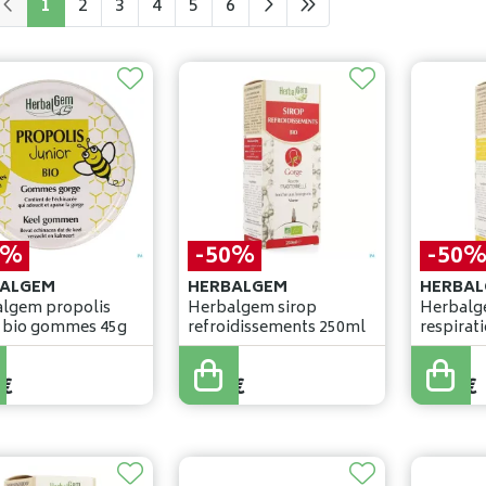
1
2
3
4
5
6
0%
-50%
-50
ALGEM
HERBALGEM
HERBAL
lgem propolis
Herbalgem sirop
Herbalg
junior bio gommes 45g
refroidissements 250ml
respirati
adul
17
,
35
€
17
,
35
€
€
8
,
67
€
8
,
67
€