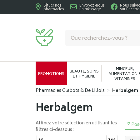
Situer nos
Envoyez-nous
Nous suivr
pharmacies
un message
sur Faceb
Pharmacies Clabots & De Lillois Votre phar
MINCEUR,
BEAUTÉ, SOINS
PROMOTIONS
ALIMENTATION 
ET HYGIÈNE
VITAMINES
Pharmacies Clabots & De Lillois
Herbalgem
Herbalgem
Affinez votre sélection en utilisant les
Pose
filtres ci-dessous :