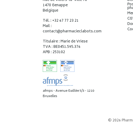
Rue de Villers-la-Ville 78
Déc
Pos
1470 Genappe
ph
Belgique
Me
CG
Tél. : +32 67 77 23 21
Do
Mail :
Co
contact
@
pharmacieclabots.com
Titulaire : Marie de Vriese
TVA : BE0451.595.376
APB : 253102
afmps - Avenue Galilée 5/3 - 1210
Bruxelles
© 2026 Pharm