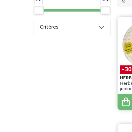
6€
36€
Critères
-3
HERB
Herba
8
,
95
€
6
,
26