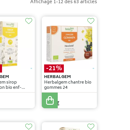
Affichage 1-12 des 63 articles
%
-21%
GEM
HERBALGEM
em sirop
Herbalgem chantre bio
on bio enf-
gommes 24
te 250ml
11
,
30
€
8
,
95
€