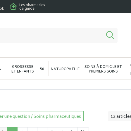
e
Les pharmacies
ook
de garde
macie en ligne à votre service
GROSSESSE
SOINS À DOMICILE ET
&
50+
NATUROPATHIE
ET ENFANTS
PREMIERS SOINS
r une question / Soins pharmaceutiques