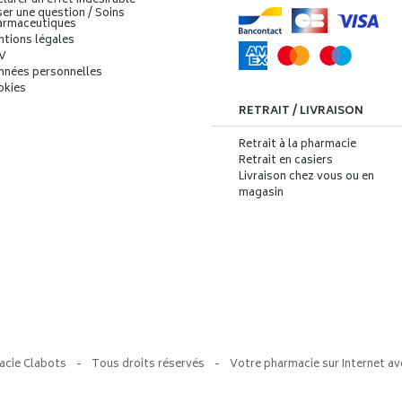
larer un effet indésirable
er une question / Soins
armaceutiques
ntions légales
V
nnées personnelles
okies
RETRAIT / LIVRAISON
Retrait à la pharmacie
Retrait en casiers
Livraison chez vous ou en
magasin
acie Clabots
-
Tous droits réservés
-
Votre pharmacie sur Internet av