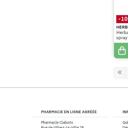
-1
HERB
Herba
14
,
90
13
,
4
PHARMACIE EN LIGNE AGRÉÉE
IN
Pharmacie Clabots
Qu