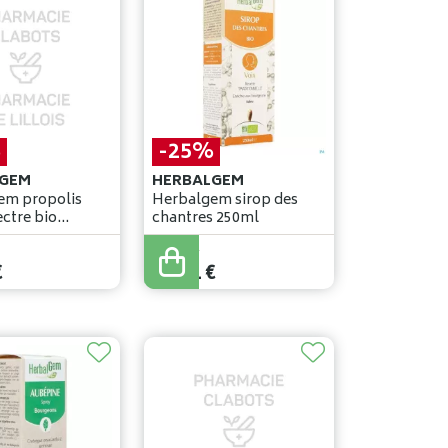
%
-25%
GEM
HERBALGEM
em propolis
Herbalgem sirop des
ectre bio
chantres 250ml
 24
17
,
35
€
€
13
,
01
€