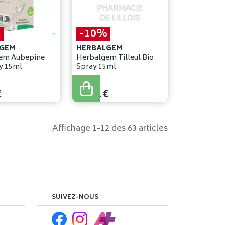
%
-10%
GEM
HERBALGEM
em Aubepine
Herbalgem Tilleul Bio
y 15ml
Spray 15ml
14
,
90
€
€
13
,
41
€
Affichage 1-12 des 63 articles
SUIVEZ-NOUS