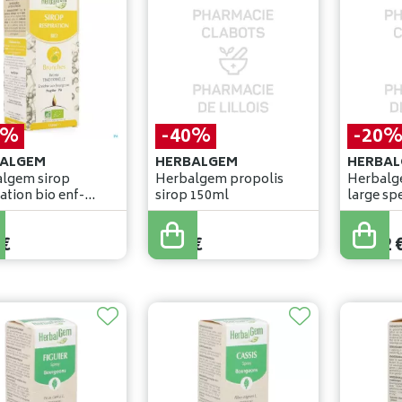
0%
-40%
-20
ALGEM
HERBALGEM
HERBAL
lgem sirop
Herbalgem propolis
Herbalg
ation bio enf-
sirop 150ml
large sp
adulte 150ml
gommes
€
15
,
85
€
13
,
65
€
€
9
,
51
€
10
,
92