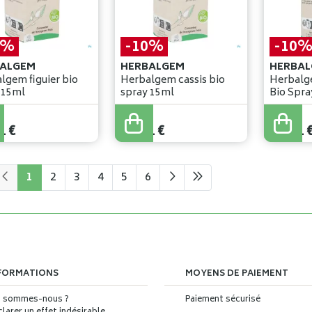
0%
-10%
-10
ALGEM
HERBALGEM
HERBAL
lgem figuier bio
Herbalgem cassis bio
Herbalg
spray 15ml
spray 15ml
Bio Spra
€
14
,
90
€
14
,
90
€
1
€
13
,
41
€
13
,
41
1
2
3
4
5
6
FORMATIONS
MOYENS DE PAIEMENT
i sommes-nous ?
Paiement sécurisé