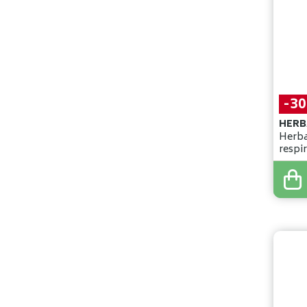
-3
HERB
Herba
respir
13
,
40
9
,
38