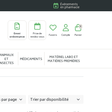
Événements
en pharmacie
0
Envoi
Prise de
Favoris
Compte
Panier
ordonnance
rendez-vous
ANIMAUX
MATÉRIEL LABO ET
ET
MÉDICAMENTS
MATIÈRES PREMIÈRES
INSECTES