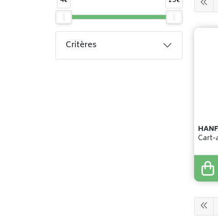
4€
13€
Critères
Cart-a
4
,
83