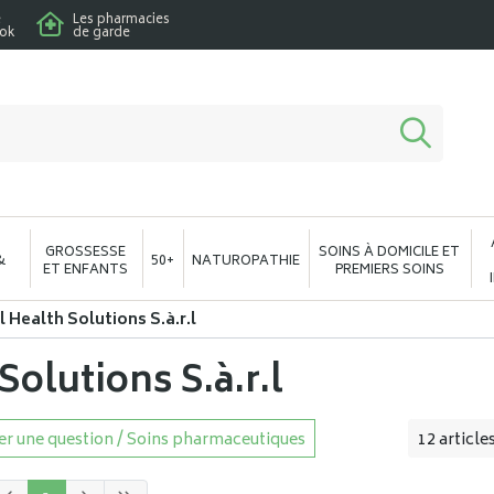
e
Les pharmacies
ook
de garde
macie en ligne à votre service
GROSSESSE
SOINS À DOMICILE ET
&
50+
NATUROPATHIE
ET ENFANTS
PREMIERS SOINS
 Health Solutions S.à.r.l
Solutions S.à.r.l
r une question / Soins pharmaceutiques