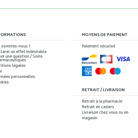
FORMATIONS
MOYENS DE PAIEMENT
i sommes-nous ?
Paiement sécurisé
larer un effet indésirable
er une question / Soins
armaceutiques
ntions légales
V
nnées personnelles
okies
RETRAIT / LIVRAISON
Retrait à la pharmacie
Retrait en casiers
Livraison chez vous ou en
magasin