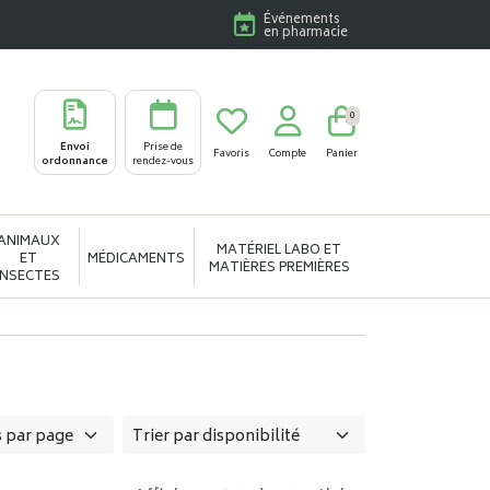
Événements
en pharmacie
0
Envoi
Prise de
Favoris
Compte
Panier
ordonnance
rendez-vous
ANIMAUX
MATÉRIEL LABO ET
ET
MÉDICAMENTS
MATIÈRES PREMIÈRES
INSECTES