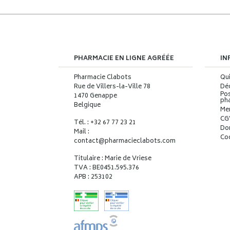
PHARMACIE EN LIGNE AGRÉÉE
IN
Pharmacie Clabots
Qu
Rue de Villers-la-Ville 78
Déc
Pos
1470 Genappe
ph
Belgique
Me
CG
Tél. : +32 67 77 23 21
Do
Mail :
Co
contact
@
pharmacieclabots.com
Titulaire : Marie de Vriese
TVA : BE0451.595.376
APB : 253102