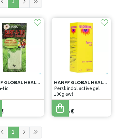
1
HANFF GLOBAL HEALTH SOLUTIONS S.À.R.L
HANFF GLOBAL HEALTH SOLUTIONS S.À.R.L
-tic
Perskindol active gel
100g awt
€
12
,
55
€
1