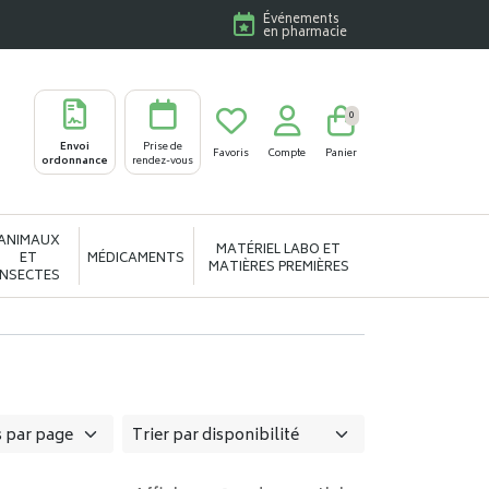
Événements
en pharmacie
0
Envoi
Prise de
Favoris
Compte
Panier
ordonnance
rendez-vous
ANIMAUX
MATÉRIEL LABO ET
ET
MÉDICAMENTS
MATIÈRES PREMIÈRES
INSECTES