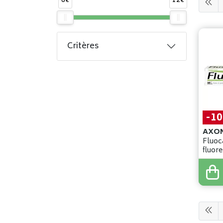
6€
12€
Critères
-1
AXON
Fluoca
fluor
nf
7
,
49
€
6
,
74