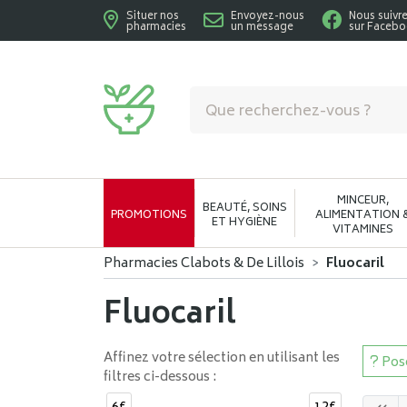
Situer nos
Envoyez-nous
Nous suivr
pharmacies
un message
sur Faceb
Pharmacies Clabots & De Lillois Votre phar
MINCEUR,
BEAUTÉ, SOINS
PROMOTIONS
ALIMENTATION 
ET HYGIÈNE
VITAMINES
Pharmacies Clabots & De Lillois
Fluocaril
Fluocaril
Affinez votre sélection en utilisant les
Pose
filtres ci-dessous :