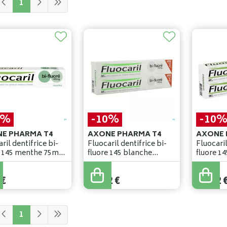
1
0%
-10%
-10
E PHARMA T4
AXONE PHARMA T4
AXONE 
ril dentifrice bi-
Fluocaril dentifrice bi-
Fluocaril
e 145 menthe 75ml
fluore 145 blanche
fluore 1
2x75ml
2x75ml
12
,
69
€
12
,
69
€
€
11
,
42
€
11
,
42
1