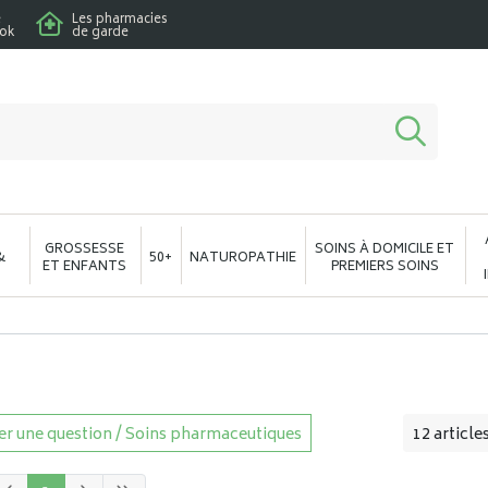
e
Les pharmacies
ook
de garde
macie en ligne à votre service
GROSSESSE
SOINS À DOMICILE ET
&
50+
NATUROPATHIE
ET ENFANTS
PREMIERS SOINS
r une question / Soins pharmaceutiques