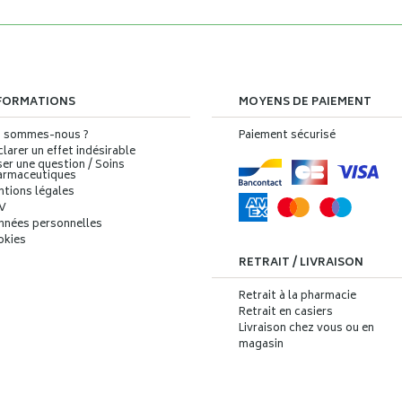
FORMATIONS
MOYENS DE PAIEMENT
i sommes-nous ?
Paiement sécurisé
larer un effet indésirable
er une question / Soins
armaceutiques
ntions légales
V
nnées personnelles
okies
RETRAIT / LIVRAISON
Retrait à la pharmacie
Retrait en casiers
Livraison chez vous ou en
magasin