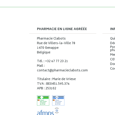
PHARMACIE EN LIGNE AGRÉÉE
IN
Pharmacie Clabots
Qu
Rue de Villers-la-Ville 78
Déc
Pos
1470 Genappe
ph
Belgique
Me
CG
Tél. : +32 67 77 23 21
Do
Mail :
Co
contact
@
pharmacieclabots.com
Titulaire : Marie de Vriese
TVA : BE0451.595.376
APB : 253102