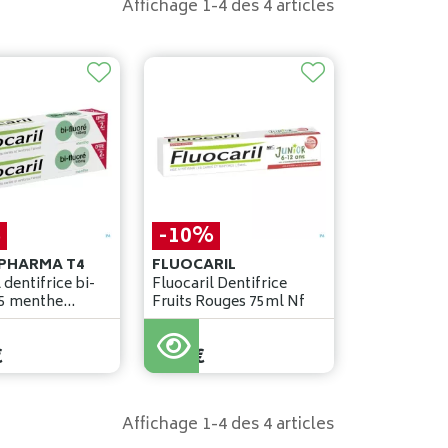
Affichage 1-4 des 4 articles
%
-10%
PHARMA T4
FLUOCARIL
 dentifrice bi-
Fluocaril Dentifrice
45 menthe
Fruits Rouges 75ml Nf
7
,
49
€
€
6
,
74
€
Affichage 1-4 des 4 articles