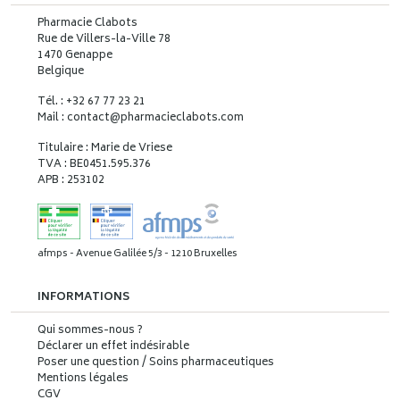
Pharmacie Clabots
Rue de Villers-la-Ville 78
1470 Genappe
Belgique
Tél. : +32 67 77 23 21
Mail : contact
@
pharmacieclabots.com
Titulaire : Marie de Vriese
TVA : BE0451.595.376
APB : 253102
afmps - Avenue Galilée 5/3 - 1210 Bruxelles
INFORMATIONS
Qui sommes-nous ?
Déclarer un effet indésirable
Poser une question / Soins pharmaceutiques
Mentions légales
CGV