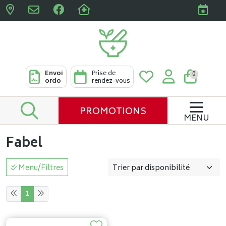
Pharmacies Clabots & De L
Envoi
Prise de
0
ordo
rendez-vous
PROMOTIONS
MENU
Fabel
Menu/Filtres
1