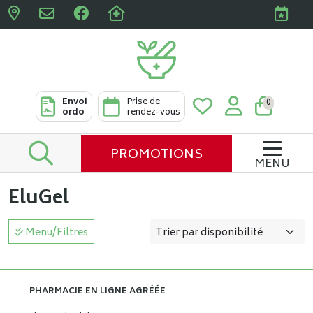
Pharmacies Clabots & De L
Envoi
Prise de
0
ordo
rendez-vous
PROMOTIONS
MENU
EluGel
Menu/Filtres
PHARMACIE EN LIGNE AGRÉÉE