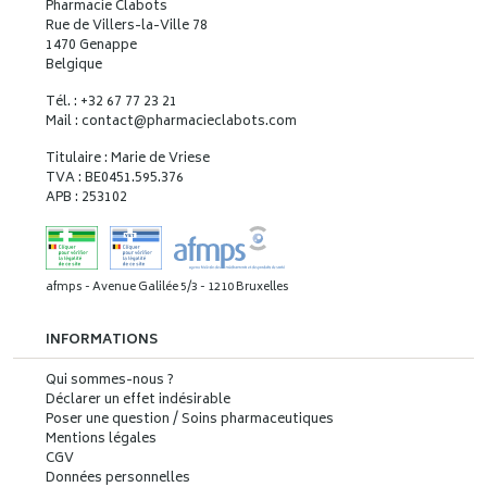
Pharmacie Clabots
Rue de Villers-la-Ville 78
1470 Genappe
Belgique
Tél. : +32 67 77 23 21
Mail : contact
@
pharmacieclabots.com
Titulaire : Marie de Vriese
TVA : BE0451.595.376
APB : 253102
afmps - Avenue Galilée 5/3 - 1210 Bruxelles
INFORMATIONS
Qui sommes-nous ?
Déclarer un effet indésirable
Poser une question / Soins pharmaceutiques
Mentions légales
CGV
Données personnelles