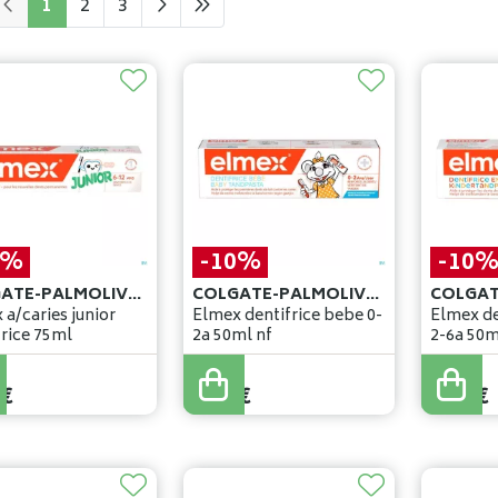
1
2
3
0%
-10%
-10
COLGATE-PALMOLIVE BELGIUM
COLGATE-PALMOLIVE BELGIUM
 a/caries junior
Elmex dentifrice bebe 0-
Elmex de
frice 75ml
2a 50ml nf
2-6a 50m
4
,
99
€
5
,
26
€
€
4
,
49
€
4
,
73
€