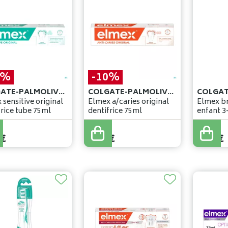
3%
-10%
COLGATE-PALMOLIVE BELGIUM
COLGATE-PALMOLIVE BELGIUM
 sensitive original
Elmex a/caries original
Elmex br
frice tube 75ml
dentifrice 75ml
enfant 3
6
,
29
€
€
5
,
66
€
5
,
79
€