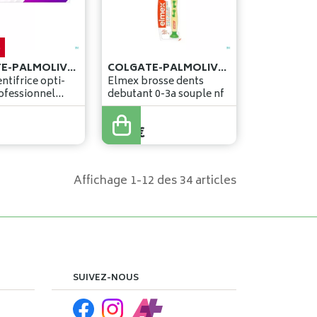
%
COLGATE-PALMOLIVE BELGIUM
COLGATE-PALMOLIVE BELGIUM
ntifrice opti-
Elmex brosse dents
ofessionnel
debutant 0-3a souple nf
6
,
52
€
Affichage 1-12 des 34 articles
SUIVEZ-NOUS