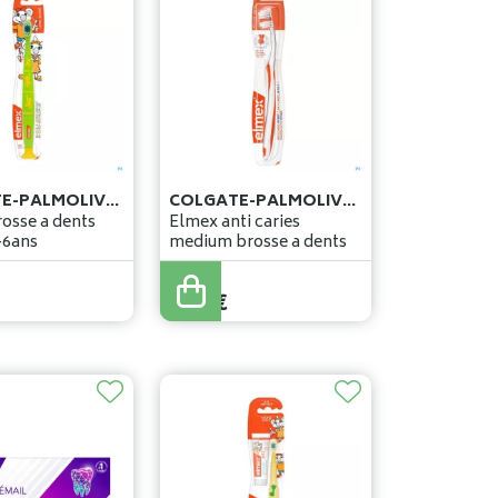
COLGATE-PALMOLIVE BELGIUM
COLGATE-PALMOLIVE BELGIUM
osse a dents
Elmex anti caries
-6ans
medium brosse a dents
5
,
99
€