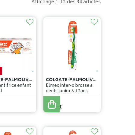
Affichage 1-12 des 34 articles
%
COLGATE-PALMOLIVE BELGIUM
COLGATE-PALMOLIVE BELGIUM
ntifrice enfant
Elmex inter-x brosse a
l
dents junior 6-12ans
5
,
49
€