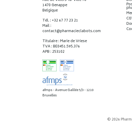
Rue de Villers-la-Ville 78
Déc
Pos
1470 Genappe
ph
Belgique
Me
CG
Tél. : +32 67 77 23 21
Do
Mail :
Co
contact
@
pharmacieclabots.com
Titulaire : Marie de Vriese
TVA : BE0451.595.376
APB : 253102
afmps - Avenue Galilée 5/3 - 1210
Bruxelles
© 2026 Pharm