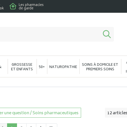
e
Les pharmacies
ook
de garde
macie en ligne à votre service
GROSSESSE
SOINS À DOMICILE ET
&
50+
NATUROPATHIE
ET ENFANTS
PREMIERS SOINS
r une question / Soins pharmaceutiques