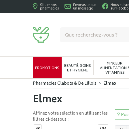
Situer nos
Envoyez-nous
Nous suivr
pharmacies
un message
sur Faceb
Pharmacies Clabots & De Lillois Votre phar
MINCEUR,
BEAUTÉ, SOINS
PROMOTIONS
ALIMENTATION 
ET HYGIÈNE
VITAMINES
Pharmacies Clabots & De Lillois
Elmex
Elmex
Affinez votre sélection en utilisant les
Pose
filtres ci-dessous :