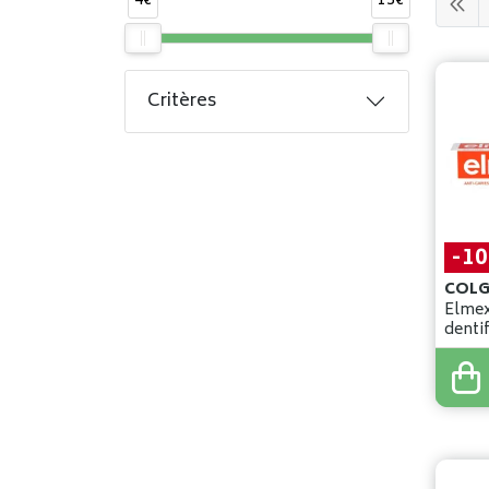
4€
13€
Critères
-1
Elmex
denti
4
,
99
€
4
,
49