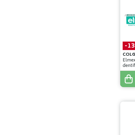
-1
Elmex
denti
6
,
29
€
5
,
49