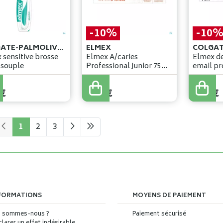
-10%
-10
COLGATE-PALMOLIVE BELGIUM
ELMEX
 sensitive brosse
Elmex A/caries
Elmex de
 souple
Professional Junior 75ml
email pr
Nf
75ml nf
6
,
80
€
6
,
99
€
€
6
,
12
€
6
,
29
€
1
2
3
FORMATIONS
MOYENS DE PAIEMENT
i sommes-nous ?
Paiement sécurisé