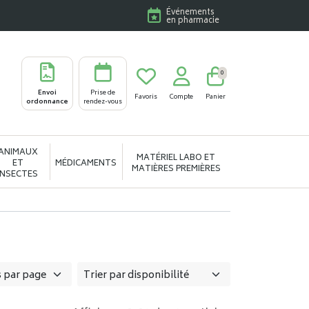
Événements
en pharmacie
0
Envoi
Prise de
Favoris
Compte
Panier
ordonnance
rendez-vous
ANIMAUX
MATÉRIEL LABO ET
ET
MÉDICAMENTS
MATIÈRES PREMIÈRES
INSECTES