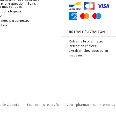
larer un effet indésirable
er une question / Soins
armaceutiques
ntions légales
V
nnées personnelles
okies
RETRAIT / LIVRAISON
Retrait à la pharmacie
Retrait en casiers
Livraison chez vous ou en
magasin
acie Clabots
-
Tous droits réservés
-
Votre pharmacie sur Internet av