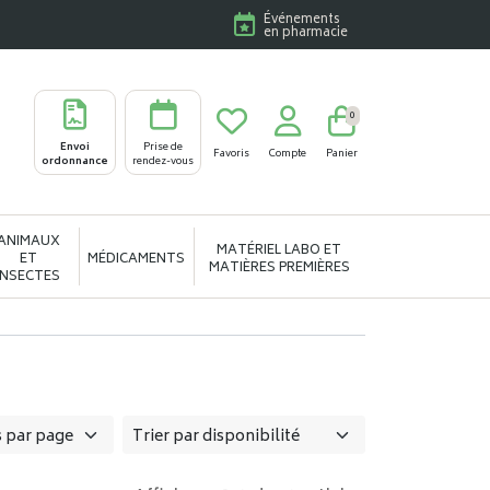
Événements
en pharmacie
0
Envoi
Prise de
Favoris
Compte
Panier
ordonnance
rendez-vous
ANIMAUX
MATÉRIEL LABO ET
ET
MÉDICAMENTS
MATIÈRES PREMIÈRES
INSECTES