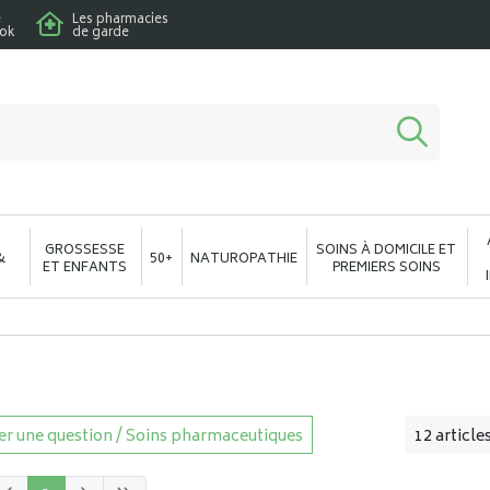
e
Les pharmacies
ook
de garde
macie en ligne à votre service
GROSSESSE
SOINS À DOMICILE ET
&
50+
NATUROPATHIE
ET ENFANTS
PREMIERS SOINS
r une question / Soins pharmaceutiques