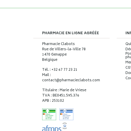
PHARMACIE EN LIGNE AGRÉÉE
IN
Pharmacie Clabots
Qu
Rue de Villers-la-Ville 78
Déc
Pos
1470 Genappe
ph
Belgique
Me
CG
Tél. : +32 67 77 23 21
Do
Mail :
Co
contact
@
pharmacieclabots.com
Titulaire : Marie de Vriese
TVA : BE0451.595.376
APB : 253102