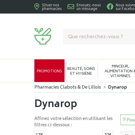
Situer nos
Envoyez-nous
Nous suivr
pharmacies
un message
sur Faceb
Pharmacies Clabots & De Lillois Votre phar
MINCEUR,
BEAUTÉ, SOINS
PROMOTIONS
ALIMENTATION 
ET HYGIÈNE
VITAMINES
Pharmacies Clabots & De Lillois
Dynarop
Dynarop
Affinez votre sélection en utilisant les
Pose
filtres ci-dessous :