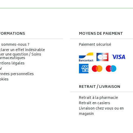
FORMATIONS
MOYENS DE PAIEMENT
i sommes-nous ?
Paiement sécurisé
larer un effet indésirable
er une question / Soins
armaceutiques
ntions légales
V
nnées personnelles
okies
RETRAIT / LIVRAISON
Retrait à la pharmacie
Retrait en casiers
Livraison chez vous ou en
magasin