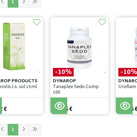
1
-10%
-10
ROP PRODUCTS
DYNAROP
DYNAR
s l.s. sol 15ml
Tanaplex Sedo Comp
Uroflam
100
23
,
50
€
23
,
50
€
2
€
21
,
15
€
21
,
15
1