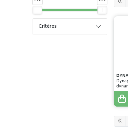
17€
22€
Critères
DYNA
Dynaproli
dynar
17
,
8