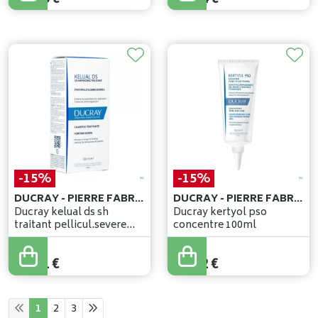
-15%
-15%
DUCRAY - PIERRE FABRE BENELUX
DUCRAY - PIERRE FABRE BENELUX
Ducray kelual ds sh
Ducray kertyol pso
traitant pellicul.severe
concentre 100ml
100ml
17
,
90
€
18
,
50
€
15
,
21
€
15
,
72
€
1
2
3