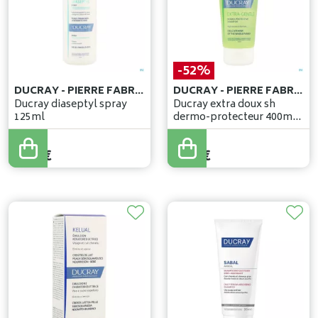
-52%
DUCRAY - PIERRE FABRE BENELUX
DUCRAY - PIERRE FABRE BENELUX
Ducray diaseptyl spray
Ducray extra doux sh
125ml
dermo-protecteur 400ml
nf
18
,
90
€
8
,
92
€
9
,
00
€