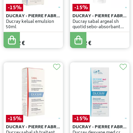
-15%
-15%
DUCRAY - PIERRE FABRE BENELUX
DUCRAY - PIERRE FABRE BENELUX
Ducray kelual emulsion
Ducray sabal argeal sh
50ml
quotid sebo-absorbant
200ml
14
,
50
€
16
,
50
€
12
,
32
€
14
,
02
€
-15%
-15%
DUCRAY - PIERRE FABRE BENELUX
DUCRAY - PIERRE FABRE BENELUX
Ducray sabal sh traitant
Ducray dexyane med cr