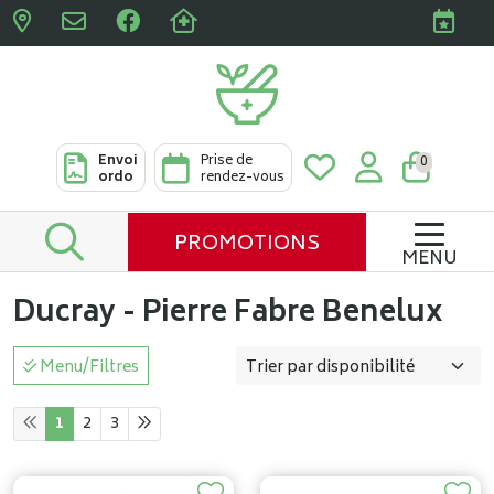
Pharmacies Clabots & De L
Envoi
Prise de
0
ordo
rendez-vous
PROMOTIONS
MENU
Ducray - Pierre Fabre Benelux
Menu/Filtres
1
2
3