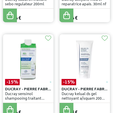
sebo regulateur 200ml
reparatrice apais. 30ml nf
16
,
90
€
16
,
90
€
14
,
36
€
14
,
36
€
-15%
-15%
DUCRAY - PIERRE FABRE BENELUX
DUCRAY - PIERRE FABRE BENELUX
Ducray sensinol
Ducray kelual ds gel
shampooing traitant
nettoyant a/squam 200ml
200ml
nf
16
,
90
€
16
,
99
€
14
,
36
€
14
,
44
€