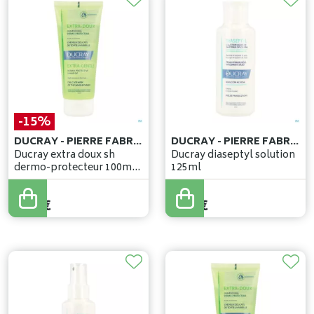
-15%
DUCRAY - PIERRE FABRE BENELUX
DUCRAY - PIERRE FABRE BENELUX
Ducray extra doux sh
Ducray diaseptyl solution
dermo-protecteur 100ml
125ml
nf
7
,
00
€
5
,
95
€
8
,
92
€