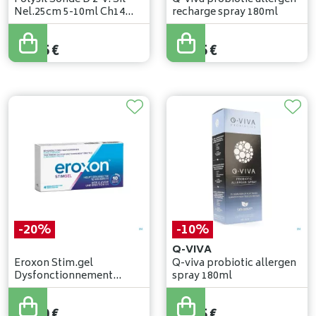
Nel.25cm 5-10ml Ch14
recharge spray 180ml
2ser
20
,
94
€
24
,
95
€
18
,
85
€
22
,
45
€
-20%
-10%
Q-VIVA
Eroxon Stim.gel
Q-viva probiotic allergen
Dysfonctionnement
spray 180ml
Erectile Tubes 4
29
,
50
€
29
,
95
€
23
,
60
€
26
,
95
€