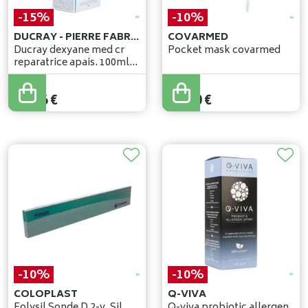
-15%
-10%
DUCRAY - PIERRE FABRE BENELUX
COVARMED
Ducray dexyane med cr
Pocket mask covarmed
reparatrice apais. 100ml
nf
20
,
90
€
20
,
11
€
17
,
76
€
18
,
10
€
-10%
-10%
COLOPLAST
Q-VIVA
Folysil Sonde D 2-v. Sil
Q-viva probiotic allergen