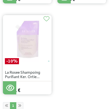
-10%
La Rosee Shampoing
Purifiant Ker. Ortie
Rech.400ml
17
,
90
€
16
,
11
€
1