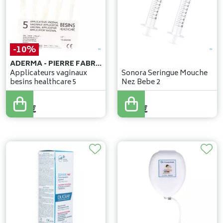
-10%
ADERMA - PIERRE FABRE BENELUX
Applicateurs vaginaux
Sonora Seringue Mouche
besins healthcare 5
Nez Bebe 2
6
,
05
€
5
,
44
€
8
,
66
€