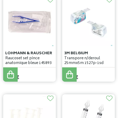
LOHMANN & RAUSCHER
3M BELGIUM
Raucoset set pince
Transpore n/deroul
anatomique bleue 145893
25mmx5m 1527p-1sd
0
,
50
€
4
,
26
€