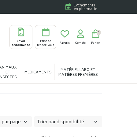
Événements
en pharmacie
0
Envoi
Prise de
Favoris
Compte
Panier
ordonnance
rendez-vous
ANIMAUX
MATÉRIEL LABO ET
ET
MÉDICAMENTS
MATIÈRES PREMIÈRES
INSECTES