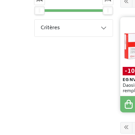
38€
39€
Critères
-1
EG N
Daosin comp
rempl
42
,
25
38
,
0