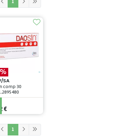
1
0%
V/SA
 30
.2895480
€
2
€
1