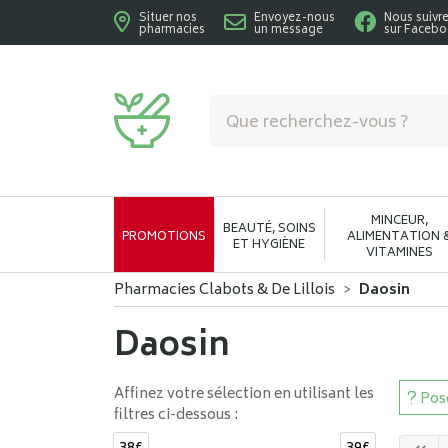
Situer nos
Envoyez-nous
Nous suivr
pharmacies
un message
sur Faceb
Pharmacies Clabots & De Lillois Votre phar
MINCEUR,
BEAUTÉ, SOINS
PROMOTIONS
ALIMENTATION 
ET HYGIÈNE
VITAMINES
Pharmacies Clabots & De Lillois
Daosin
Daosin
Affinez votre sélection en utilisant les
Pose
filtres ci-dessous :