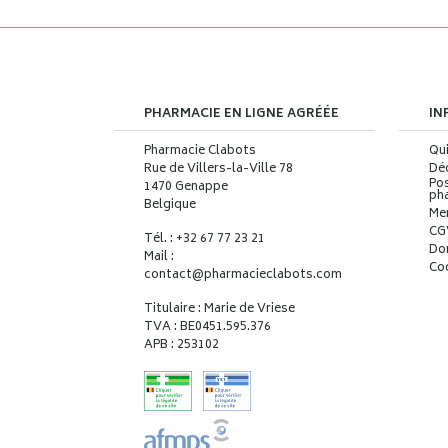
PHARMACIE EN LIGNE AGRÉÉE
IN
Pharmacie Clabots
Qu
Rue de Villers-la-Ville 78
Déc
Pos
1470 Genappe
ph
Belgique
Me
CG
Tél. : +32 67 77 23 21
Do
Mail :
Co
contact
@
pharmacieclabots.com
Titulaire : Marie de Vriese
TVA : BE0451.595.376
APB : 253102