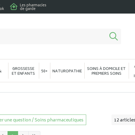
e
Les pharmacies
ook
de garde
macie en ligne à votre service
GROSSESSE
SOINS À DOMICILE ET
&
50+
NATUROPATHIE
ET ENFANTS
PREMIERS SOINS
r une question / Soins pharmaceutiques