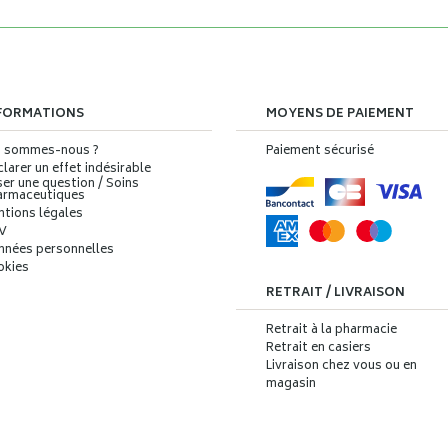
FORMATIONS
MOYENS DE PAIEMENT
i sommes-nous ?
Paiement sécurisé
larer un effet indésirable
er une question / Soins
armaceutiques
ntions légales
V
nnées personnelles
okies
RETRAIT / LIVRAISON
Retrait à la pharmacie
Retrait en casiers
Livraison chez vous ou en
magasin