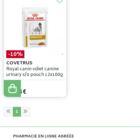
-10%
COVETRUS
Royal canin vdiet canine
urinary s/o pouch 12x100g
14
,
09
€
12
,
68
€
1
PHARMACIE EN LIGNE AGRÉÉE