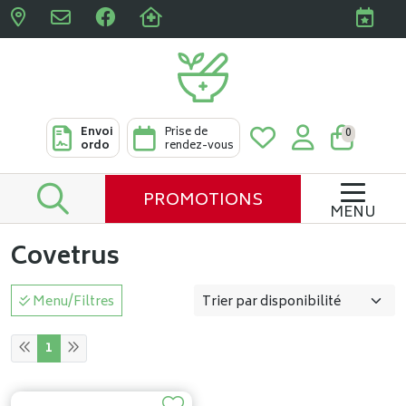
Pharmacies Clabots & De L
Envoi
Prise de
0
ordo
rendez-vous
PROMOTIONS
MENU
Covetrus
Menu/Filtres
1