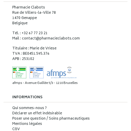
Pharmacie Clabots
Rue de Villers-la-Ville 78
1470 Genappe
Belgique
Tél. : +32 67 77 23 21
Mail : contact
@
pharmacieclabots.com
Titulaire : Marie de Vriese
TVA : BE0451.595.376
APB : 253102
afmps - Avenue Galilée 5/3 - 1210 Bruxelles
INFORMATIONS
Qui sommes-nous ?
Déclarer un effet indésirable
Poser une question / Soins pharmaceutiques
Mentions légales
CGV