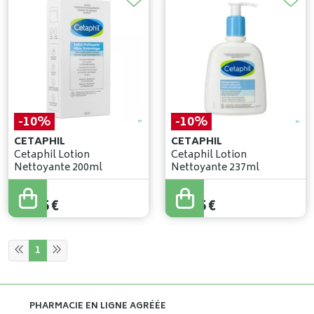
-10%
-10%
CETAPHIL
CETAPHIL
Cetaphil Lotion
Cetaphil Lotion
Nettoyante 200ml
Nettoyante 237ml
13
,
17
€
13
,
50
€
11
,
85
€
12
,
15
€
1
PHARMACIE EN LIGNE AGRÉÉE