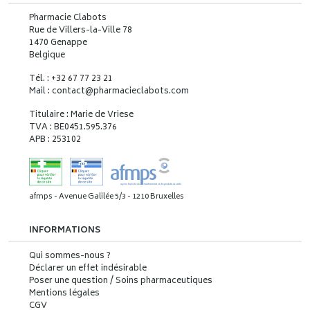
Pharmacie Clabots
Rue de Villers-la-Ville 78
1470 Genappe
Belgique
Tél. : +32 67 77 23 21
Mail : contact
@
pharmacieclabots.com
Titulaire : Marie de Vriese
TVA : BE0451.595.376
APB : 253102
afmps - Avenue Galilée 5/3 - 1210 Bruxelles
INFORMATIONS
Qui sommes-nous ?
Déclarer un effet indésirable
Poser une question / Soins pharmaceutiques
Mentions légales
CGV