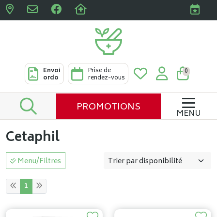
Pharmacies Clabots & De L
Envoi
Prise de
0
ordo
rendez-vous
PROMOTIONS
MENU
Cetaphil
Menu/Filtres
1