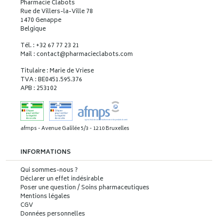
Pharmacie Clabots
Rue de Villers-la-Ville 78
1470 Genappe
Belgique
Tél. : +32 67 77 23 21
Mail : contact
@
pharmacieclabots.com
Titulaire : Marie de Vriese
TVA : BE0451.595.376
APB : 253102
afmps - Avenue Galilée 5/3 - 1210 Bruxelles
INFORMATIONS
Qui sommes-nous ?
Déclarer un effet indésirable
Poser une question / Soins pharmaceutiques
Mentions légales
CGV
Données personnelles