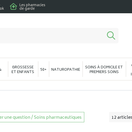
e
Les pharmacies
ook
de garde
macie en ligne à votre service
GROSSESSE
SOINS À DOMICILE ET
&
50+
NATUROPATHIE
ET ENFANTS
PREMIERS SOINS
r une question / Soins pharmaceutiques