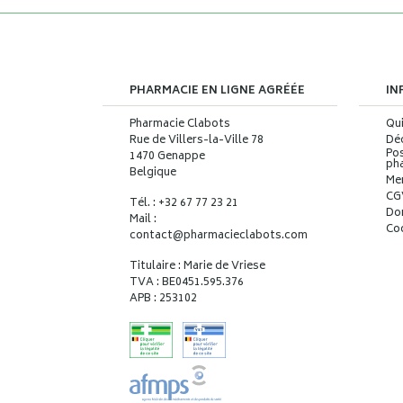
PHARMACIE EN LIGNE AGRÉÉE
IN
Pharmacie Clabots
Qu
Rue de Villers-la-Ville 78
Déc
Pos
1470 Genappe
ph
Belgique
Me
CG
Tél. : +32 67 77 23 21
Do
Mail :
Co
contact
@
pharmacieclabots.com
Titulaire : Marie de Vriese
TVA : BE0451.595.376
APB : 253102