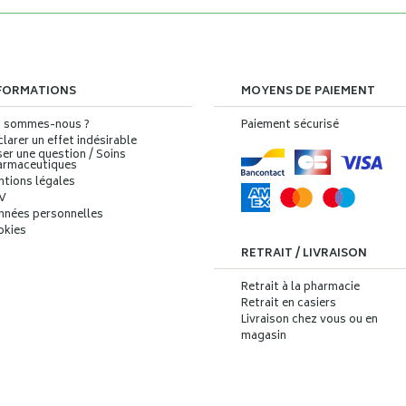
FORMATIONS
MOYENS DE PAIEMENT
i sommes-nous ?
Paiement sécurisé
larer un effet indésirable
er une question / Soins
armaceutiques
ntions légales
V
nnées personnelles
okies
RETRAIT / LIVRAISON
Retrait à la pharmacie
Retrait en casiers
Livraison chez vous ou en
magasin