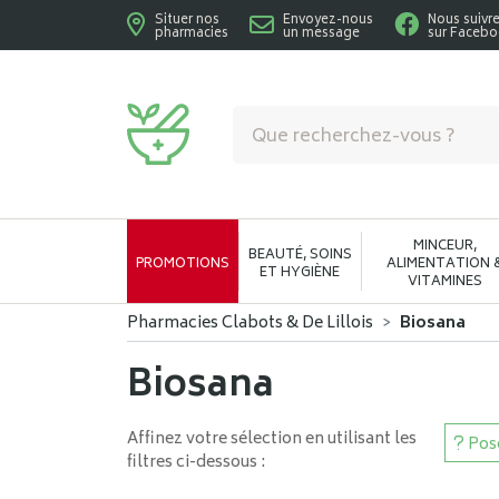
Situer nos
Envoyez-nous
Nous suivr
pharmacies
un message
sur Faceb
Pharmacies Clabots & De Lillois Votre phar
MINCEUR,
BEAUTÉ, SOINS
PROMOTIONS
ALIMENTATION 
ET HYGIÈNE
VITAMINES
Pharmacies Clabots & De Lillois
Biosana
Biosana
Affinez votre sélection en utilisant les
Pose
filtres ci-dessous :