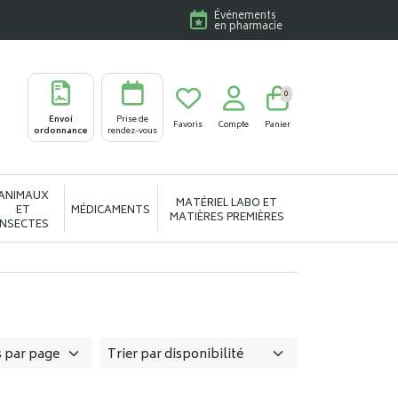
Événements
en pharmacie
0
Envoi
Prise de
Favoris
Compte
Panier
ordonnance
rendez-vous
ANIMAUX
MATÉRIEL LABO ET
ET
MÉDICAMENTS
MATIÈRES PREMIÈRES
INSECTES