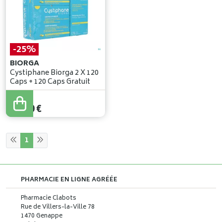
-25%
BIORGA
Cystiphane Biorga 2 X 120
Caps + 120 Caps Gratuit
56
,
00
€
42
,
00
€
1
PHARMACIE EN LIGNE AGRÉÉE
Pharmacie Clabots
Rue de Villers-la-Ville 78
1470 Genappe