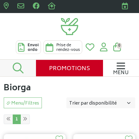
Pharmacies Clabots & De L
Envoi
Prise de
0
ordo
rendez-vous
PROMOTIONS
MENU
Biorga
Menu/Filtres
1