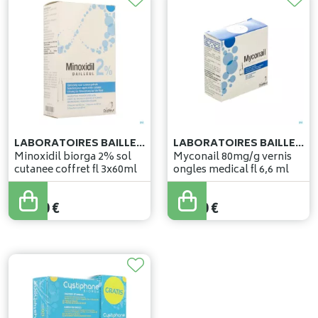
LABORATOIRES BAILLEUL
LABORATOIRES BAILLEUL
Minoxidil biorga 2% sol
Myconail 80mg/g vernis
cutanee coffret fl 3x60ml
ongles medical fl 6,6 ml
33
,
90
€
34
,
00
€