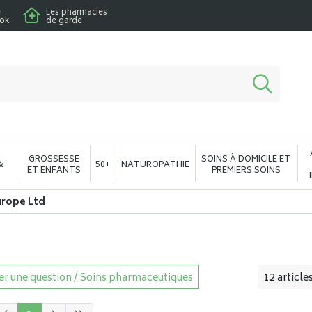
e
Les pharmacies
ook
de garde
macie en ligne à votre service
GROSSESSE
SOINS À DOMICILE ET
&
50+
NATUROPATHIE
ET ENFANTS
PREMIERS SOINS
urope Ltd
r une question / Soins pharmaceutiques