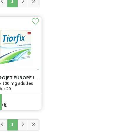
1
BIOPROJET EUROPE LTD
ix 100 mg adultes
caps dur 20
0
€
1