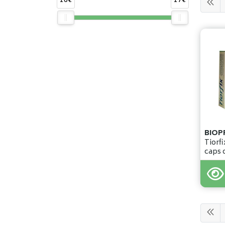
16€
17€
Tiorf
16
,
5