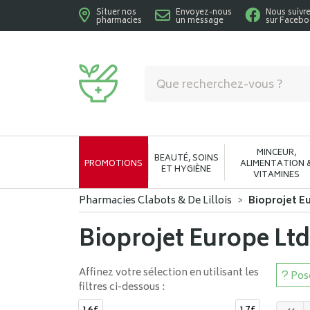
Situer nos
Envoyez-nous
Nous suivr
pharmacies
un message
sur Faceb
Pharmacies Clabots & De Lillois Votre phar
MINCEUR,
BEAUTÉ, SOINS
PROMOTIONS
ALIMENTATION 
ET HYGIÈNE
VITAMINES
Pharmacies Clabots & De Lillois
Bioprojet E
Bioprojet Europe Ltd
Affinez votre sélection en utilisant les
Pose
filtres ci-dessous :