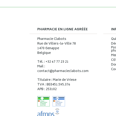
PHARMACIE EN LIGNE AGRÉÉE
IN
Pharmacie Clabots
Qu
Rue de Villers-la-Ville 78
Déc
Pos
1470 Genappe
ph
Belgique
Me
CG
Tél. : +32 67 77 23 21
Do
Mail :
Co
contact
@
pharmacieclabots.com
Titulaire : Marie de Vriese
TVA : BE0451.595.376
APB : 253102