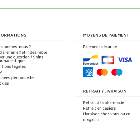
FORMATIONS
MOYENS DE PAIEMENT
i sommes-nous ?
Paiement sécurisé
larer un effet indésirable
er une question / Soins
armaceutiques
ntions légales
V
nnées personnelles
okies
RETRAIT / LIVRAISON
Retrait à la pharmacie
Retrait en casiers
Livraison chez vous ou en
magasin