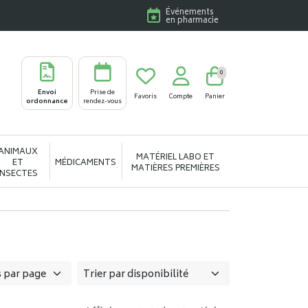
Événements
en pharmacie
0
Envoi
Prise de
Favoris
Compte
Panier
ordonnance
rendez-vous
ANIMAUX
MATÉRIEL LABO ET
ET
MÉDICAMENTS
MATIÈRES PREMIÈRES
INSECTES