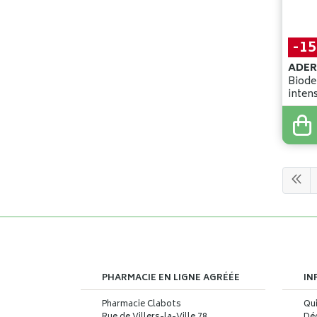
-1
Biode
intensi
75ml
12
,
99
11
,
0
PHARMACIE EN LIGNE AGRÉÉE
IN
Pharmacie Clabots
Qu