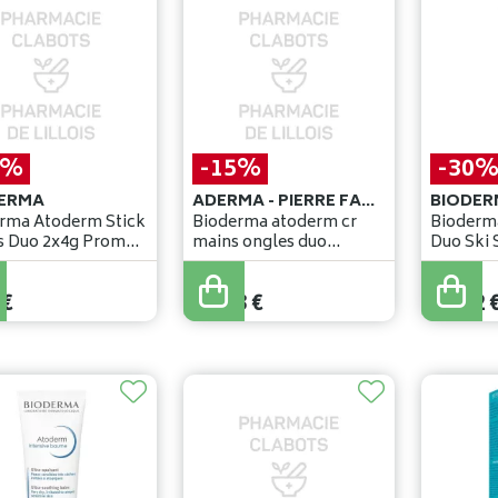
0%
-15%
-30
ERMA
ADERMA - PIERRE FABRE BENELUX
BIODER
rma Atoderm Stick
Bioderma atoderm cr
Bioderm
s Duo 2x4g Promo
mains ongles duo
Duo Ski 
2x50ml 2e-50%
20ml+sti
€
11
,
92
€
14
,
89
€
€
10
,
13
€
10
,
42