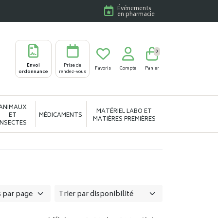
Événements
en pharmacie
0
Envoi
Prise de
Favoris
Compte
Panier
ordonnance
rendez-vous
ANIMAUX
MATÉRIEL LABO ET
ET
MÉDICAMENTS
MATIÈRES PREMIÈRES
INSECTES