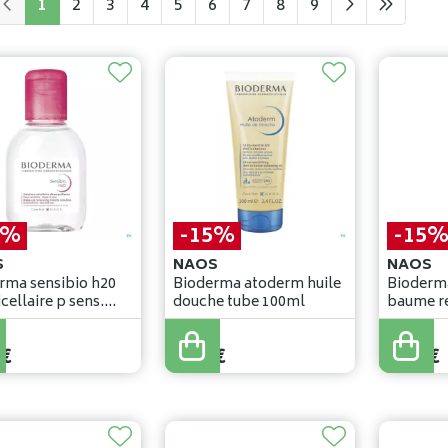
1
2
3
4
5
6
7
8
9
5%
-15%
-15
S
NAOS
NAOS
rma sensibio h20
Bioderma atoderm huile
Bioderm
cellaire p sens.
douche tube 100ml
baume re
l
gercee t
7
,
00
€
8
,
94
€
€
5
,
95
€
7
,
60
€