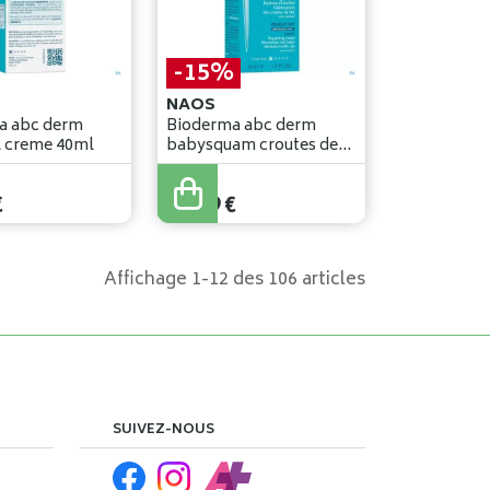
-15%
NAOS
a abc derm
Bioderma abc derm
peri-oral creme 40ml
babysquam croutes de
lait 40ml
13
,
99
€
€
11
,
89
€
Affichage 1-12 des 106 articles
SUIVEZ-NOUS