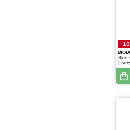
-1
BIOD
Biode
Levre
-30%
10
,
43
9
,
39