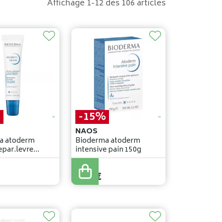
Affichage 1-12 des 106 articles
%
-15%
NAOS
a atoderm
Bioderma atoderm
par.levre
intensive pain 150g
be 15ml
10
,
00
€
8
,
50
€