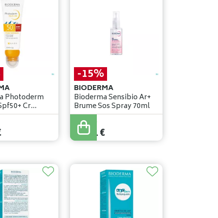
%
-15%
MA
BIODERMA
a Photoderm
Bioderma Sensibio Ar+
Spf50+ Cr
Brume Sos Spray 70ml
ck 2g
12
,
95
€
€
11
,
01
€