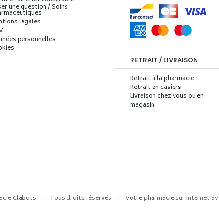
larer un effet indésirable
er une question / Soins
armaceutiques
ntions légales
V
nnées personnelles
okies
RETRAIT / LIVRAISON
Retrait à la pharmacie
Retrait en casiers
Livraison chez vous ou en
magasin
acie Clabots
-
Tous droits réservés
-
Votre pharmacie sur Internet av