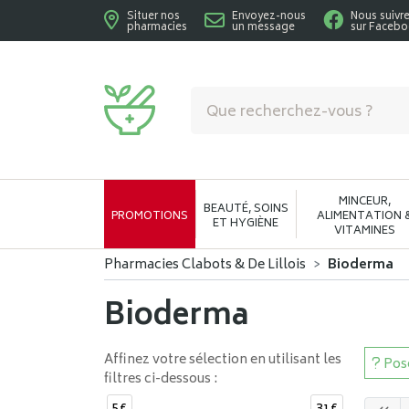
Situer nos
Envoyez-nous
Nous suivr
pharmacies
un message
sur Faceb
Pharmacies Clabots & De Lillois Votre phar
MINCEUR,
BEAUTÉ, SOINS
PROMOTIONS
ALIMENTATION 
ET HYGIÈNE
VITAMINES
Pharmacies Clabots & De Lillois
Bioderma
Bioderma
Affinez votre sélection en utilisant les
Pose
filtres ci-dessous :