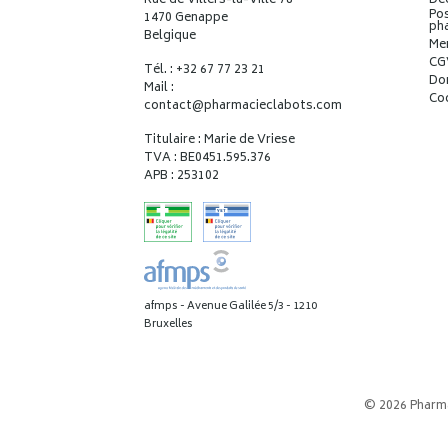
Rue de Villers-la-Ville 78
Déc
Pos
1470 Genappe
ph
Belgique
Me
CG
Tél. : +32 67 77 23 21
Do
Mail :
Co
contact
@
pharmacieclabots.com
Titulaire : Marie de Vriese
TVA : BE0451.595.376
APB : 253102
afmps - Avenue Galilée 5/3 - 1210
Bruxelles
© 2026 Pharm