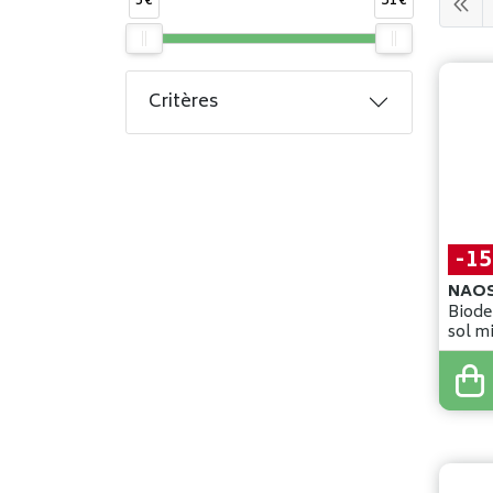
5€
31€
Critères
-1
NAO
Biode
sol mi
100m
7
,
00
€
5
,
95