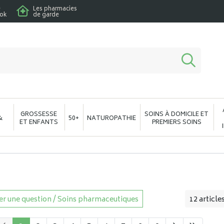
e
Les pharmacies
ook
de garde
macie en ligne à votre service
GROSSESSE
SOINS À DOMICILE ET
&
50+
NATUROPATHIE
ET ENFANTS
PREMIERS SOINS
r une question / Soins pharmaceutiques