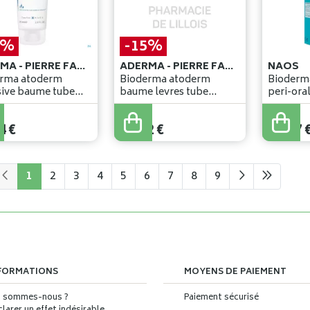
5%
-15%
ADERMA - PIERRE FABRE BENELUX
ADERMA - PIERRE FABRE BENELUX
NAOS
rma atoderm
Bioderma atoderm
Bioderm
ve baume tube
baume levres tube
2x15ml 2e -50%
€
13
,
43
€
4
€
11
,
42
€
11
,
47
1
2
3
4
5
6
7
8
9
FORMATIONS
MOYENS DE PAIEMENT
i sommes-nous ?
Paiement sécurisé