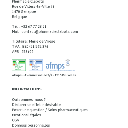
Pharmacie Clabots
Rue de Villers-la-Ville 78
1470 Genappe
Belgique
Tél. : +32 67 77 23 21
Mail : contact
@
pharmacieclabots.com
Titulaire : Marie de Vriese
TVA : BE0451.595.376
APB : 253102
afmps - Avenue Galilée 5/3 - 1210 Bruxelles
INFORMATIONS
Qui sommes-nous ?
Déclarer un effet indésirable
Poser une question / Soins pharmaceutiques
Mentions légales
CGV
Données personnelles