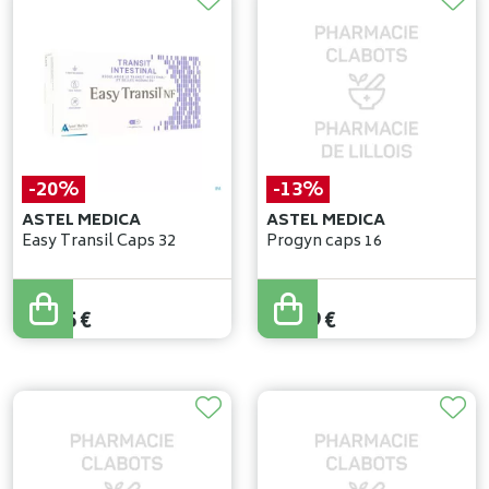
-20%
-13%
ASTEL MEDICA
ASTEL MEDICA
Easy Transil Caps 32
Progyn caps 16
16
,
44
€
15
,
99
€
13
,
15
€
13
,
99
€