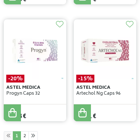
-20%
-15%
ASTEL MEDICA
ASTEL MEDICA
Progyn Caps 32
Artechol Ng Caps 96
33
,
72
€
33
,
19
€
26
,
98
€
28
,
21
€
1
2