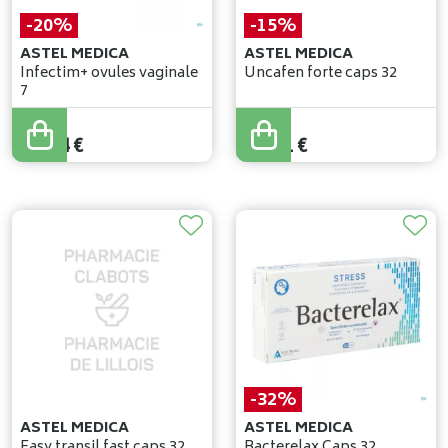
-20%
-15%
ASTEL MEDICA
ASTEL MEDICA
Infectim+ ovules vaginale
Uncafen forte caps 32
7
19
,
30
€
24
,
95
€
15
,
44
€
21
,
21
€
-32%
ASTEL MEDICA
ASTEL MEDICA
Easy transil fast caps 32
Bacterelax Caps 32