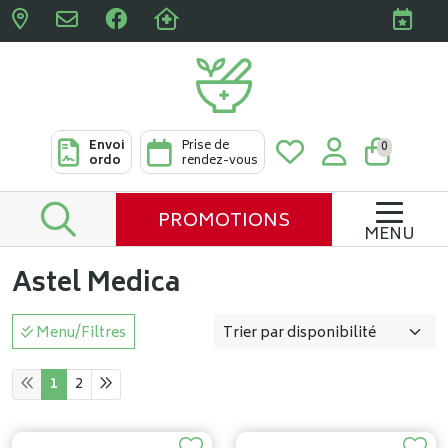
Pharmacies Clabots & De L
Envoi
Prise de
0
ordo
rendez-vous
PROMOTIONS
MENU
Astel Medica
Menu/Filtres
1
2