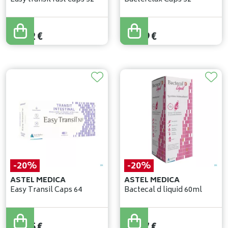
31
,
49
€
21
,
42
€
21
,
49
€
-20%
-20%
ASTEL MEDICA
ASTEL MEDICA
Easy Transil Caps 64
Bactecal d liquid 60ml
28
,
94
€
29
,
96
€
23
,
15
€
23
,
97
€