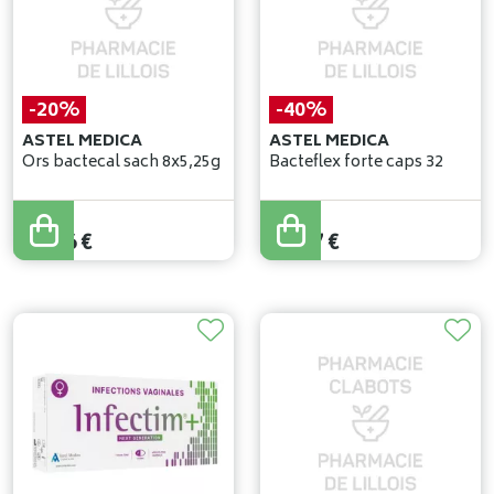
-20%
-40%
ASTEL MEDICA
ASTEL MEDICA
Ors bactecal sach 8x5,25g
Bacteflex forte caps 32
17
,
95
€
24
,
95
€
14
,
36
€
14
,
97
€