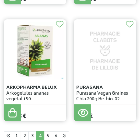
ARKOPHARMA BELUX
PURASANA
Arkogelules ananas
Purasana Vegan Graines
vegetal 150
Chia 200g Be-bio-02
27
,
43
€
6
,
20
€
1
2
3
4
5
6