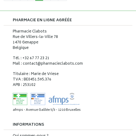
PHARMACIE EN LIGNE AGRÉÉE
Pharmacie Clabots
Rue de Villers-la-Ville 78
1470 Genappe
Belgique
Tél. : +32 67 77 23 21
Mail : contact
@
pharmacieclabots.com
Titulaire : Marie de Vriese
TVA : BE0451.595.376
APB : 253102
afmps - Avenue Galilée 5/3 - 1210 Bruxelles
INFORMATIONS