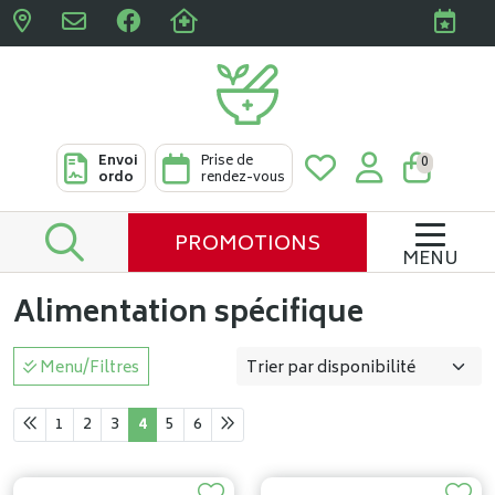
Pharmacies Clabots & De L
Envoi
Prise de
0
ordo
rendez-vous
PROMOTIONS
MENU
Alimentation spécifique
Menu/Filtres
1
2
3
4
5
6