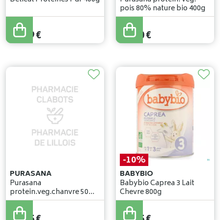
pois 80% nature bio 400g
21
,
55
€
19
,
39
€
19
,
50
€
-10%
PURASANA
BABYBIO
Purasana
Babybio Caprea 3 Lait
protein.veg.chanvre 50%
Chevre 800g
naturel bio 400g
29
,
95
€
21
,
35
€
26
,
95
€