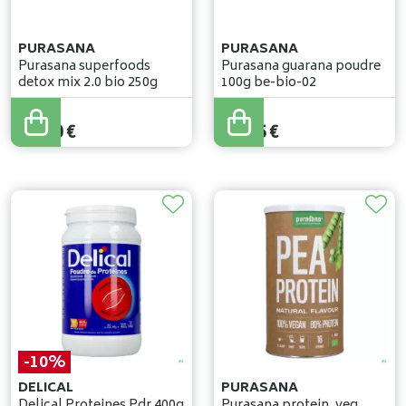
PURASANA
PURASANA
Purasana superfoods
Purasana guarana poudre
detox mix 2.0 bio 250g
100g be-bio-02
18
,
40
€
18
,
95
€
-10%
DELICAL
PURASANA
Delical Proteines Pdr 400g
Purasana protein. veg.