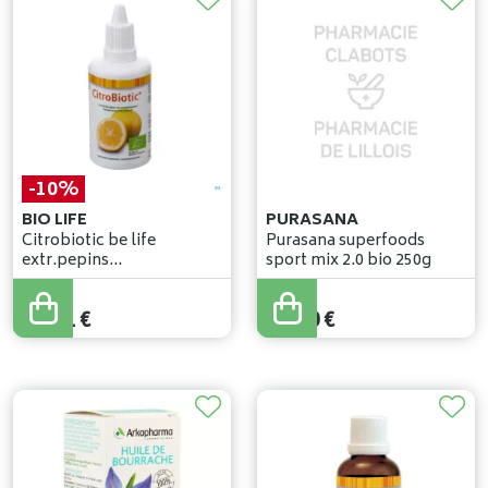
-10%
BIO LIFE
PURASANA
Citrobiotic be life
Purasana superfoods
extr.pepins
sport mix 2.0 bio 250g
pamplemousse 50ml
15
,
90
€
14
,
31
€
15
,
70
€