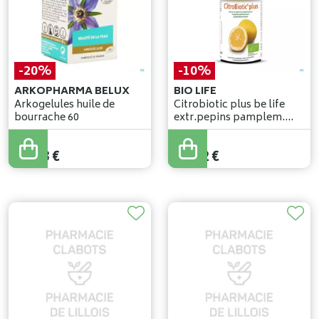
-20%
-10%
ARKOPHARMA BELUX
BIO LIFE
Arkogelules huile de
Citrobiotic plus be life
bourrache 60
extr.pepins pamplem.
50ml
20
,
29
€
18
,
80
€
16
,
23
€
16
,
92
€