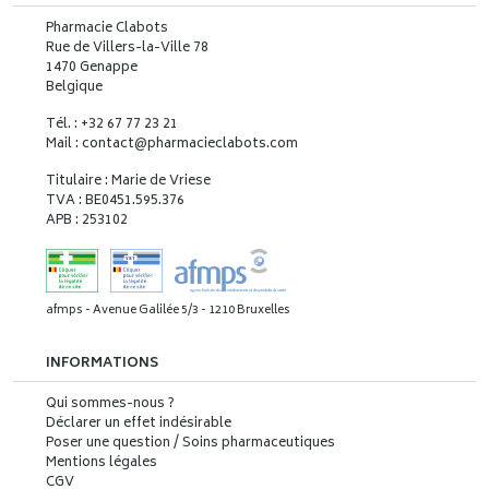
Pharmacie Clabots
Rue de Villers-la-Ville 78
1470 Genappe
Belgique
Tél. : +32 67 77 23 21
Mail : contact
@
pharmacieclabots.com
Titulaire : Marie de Vriese
TVA : BE0451.595.376
APB : 253102
afmps - Avenue Galilée 5/3 - 1210 Bruxelles
INFORMATIONS
Qui sommes-nous ?
Déclarer un effet indésirable
Poser une question / Soins pharmaceutiques
Mentions légales
CGV