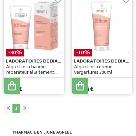
-30%
-10%
LABORATOIRES DE BIARRITZ
LABORATOIRES DE BIARRITZ
Alga cicosa baume
Alga cicosa creme
reparateur allaitement
vergertures 200ml
40ml
13
,
95
€
27
,
50
€
9
,
76
€
24
,
75
€
1
PHARMACIE EN LIGNE AGRÉÉE