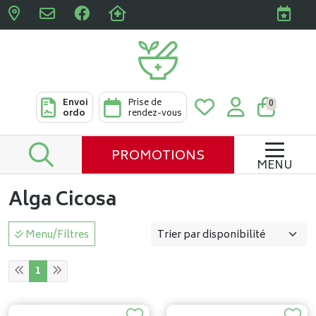
Pharmacies Clabots & De L
Envoi
Prise de
0
ordo
rendez-vous
PROMOTIONS
MENU
Alga Cicosa
Menu/Filtres
1