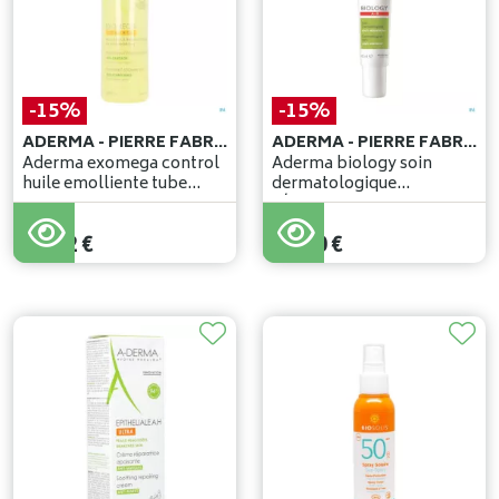
-15%
-15%
ADERMA - PIERRE FABRE BENELUX
ADERMA - PIERRE FABRE BENELUX
Aderma exomega control
Aderma biology soin
huile emolliente tube
dermatologique
500ml
a/rougeurs 40ml
22
,
50
€
23
,
06
€
19
,
12
€
19
,
60
€