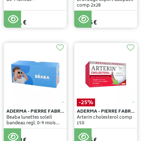
comp 2x28
29
,
90
€
29
,
95
€
26
,
91
€
26
,
95
€
-25%
ADERMA - PIERRE FABRE BENELUX
ADERMA - PIERRE FABRE BENELUX
Beaba lunettes soleil
Arterin cholesterol comp
bandeau regl. 0-9 mois
150
bleu
85
,
00
€
34
,
99
€
63
,
75
€