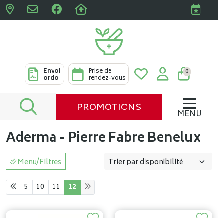
Pharmacies Clabots & De L
Envoi
Prise de
0
ordo
rendez-vous
PROMOTIONS
MENU
Aderma - Pierre Fabre Benelux
Menu/Filtres
5
10
11
12