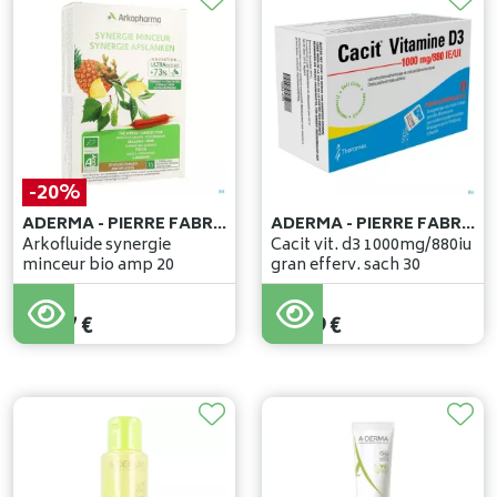
-20%
ADERMA - PIERRE FABRE BENELUX
ADERMA - PIERRE FABRE BENELUX
Arkofluide synergie
Cacit vit. d3 1000mg/880iu
minceur bio amp 20
gran efferv. sach 30
22
,
09
€
17
,
67
€
18
,
59
€