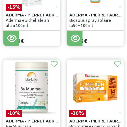
-15%
ADERMA - PIERRE FABRE BENELUX
ADERMA - PIERRE FABRE BENELUX
Aderma epitheliale ah
Biosolis spray solaire
ultra 100ml
ip50+ 100ml
24
,
99
€
21
,
24
€
23
,
95
€
-10%
-10%
ADERMA - PIERRE FABRE BENELUX
ADERMA - PIERRE FABRE BENELUX
Be-Munitas +
Bronzage expert duopack