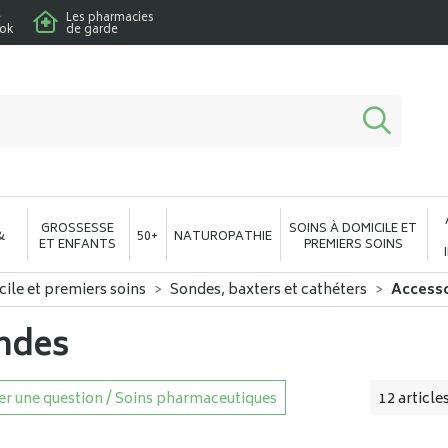
e
Les pharmacies
ook
de garde
macie en ligne à votre service
GROSSESSE
SOINS À DOMICILE ET
&
50+
NATUROPATHIE
ET ENFANTS
PREMIERS SOINS
cile et premiers soins
Sondes, baxters et cathéters
Accesso
ndes
r une question / Soins pharmaceutiques