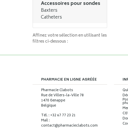
Accessoires pour sondes
Baxters
Catheters
Affinez votre sélection en utilisant les
filtres ci-dessous :
PHARMACIE EN LIGNE AGRÉÉE
IN
Pharmacie Clabots
Qu
Rue de Villers-la-Ville 78
Déc
Pos
1470 Genappe
ph
Belgique
Me
CG
Tél. : +32 67 77 23 21
Do
Mail :
Co
contact
@
pharmacieclabots.com