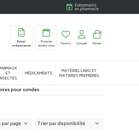
Événements
en pharmacie
0
Envoi
Prise de
Favoris
Compte
Panier
ordonnance
rendez-vous
ANIMAUX
MATÉRIEL LABO ET
ET
MÉDICAMENTS
MATIÈRES PREMIÈRES
INSECTES
ires pour sondes