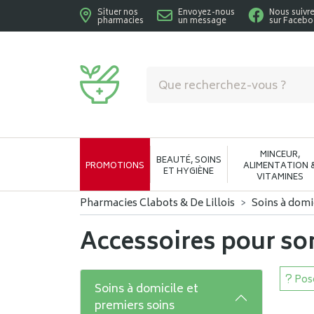
Situer nos
Envoyez-nous
Nous suivr
pharmacies
un message
sur Faceb
Pharmacies Clabots & De Lillois Votre phar
MINCEUR,
BEAUTÉ, SOINS
PROMOTIONS
ALIMENTATION 
ET HYGIÈNE
VITAMINES
Pharmacies Clabots & De Lillois
Soins à domi
Accessoires pour so
Pose
Soins à domicile et
premiers soins