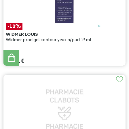
-10%
WIDMER LOUIS
Widmer prod gel contour yeux n/parf 15ml
29
,
90
€
26
,
91
€