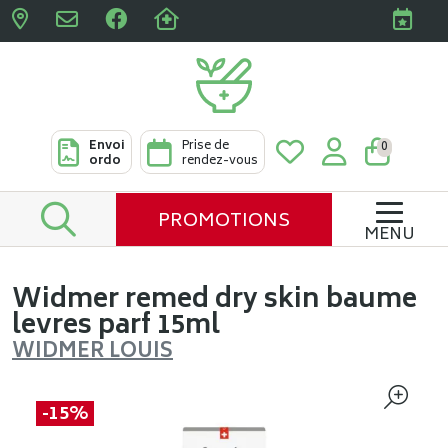
Pharmacies Clabots & De L
Envoi
Prise de
0
ordo
rendez-vous
PROMOTIONS
MENU
Widmer remed dry skin baume
levres parf 15ml
WIDMER LOUIS
-15%