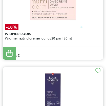
-10%
WIDMER LOUIS
Widmer nutrid creme jour uv20 parf 50ml
34
,
50
€
31
,
05
€