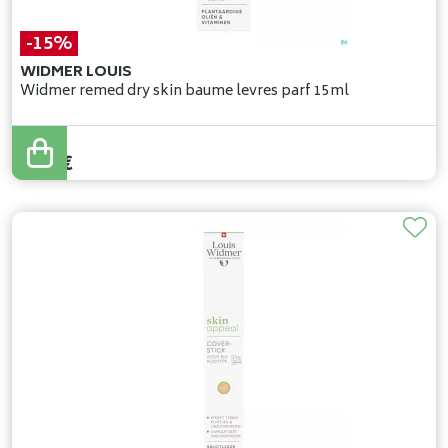
-15%
WIDMER LOUIS
Widmer remed dry skin baume levres parf 15ml
9
,
90
€
8
,
41
€