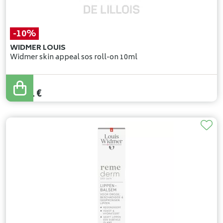
-10%
WIDMER LOUIS
Widmer skin appeal sos roll-on 10ml
14
,
90
€
13
,
41
€