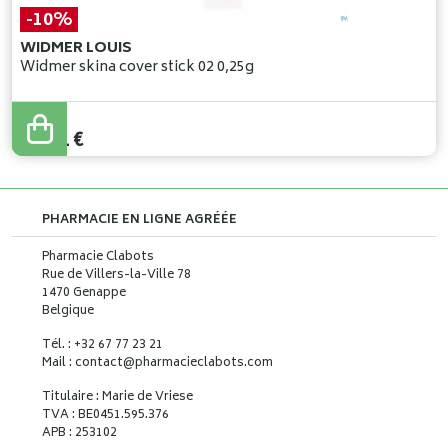
-10%
WIDMER LOUIS
Widmer skina cover stick 02 0,25g
12
,
90
€
11
,
61
€
PHARMACIE EN LIGNE AGRÉÉE
Pharmacie Clabots
Rue de Villers-la-Ville 78
1470 Genappe
Belgique
Tél. : +32 67 77 23 21
Mail : contact
@
pharmacieclabots.com
Titulaire : Marie de Vriese
TVA : BE0451.595.376
APB : 253102