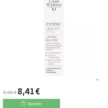
8
,
41
€
9
,
90
€
Ajouter