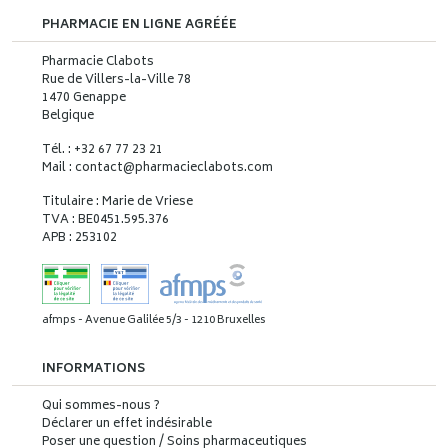
PHARMACIE EN LIGNE AGRÉÉE
Pharmacie Clabots
Rue de Villers-la-Ville 78
1470 Genappe
Belgique
Tél. : +32 67 77 23 21
Mail : contact
@
pharmacieclabots.com
Titulaire : Marie de Vriese
TVA : BE0451.595.376
APB : 253102
afmps - Avenue Galilée 5/3 - 1210 Bruxelles
INFORMATIONS
Qui sommes-nous ?
Déclarer un effet indésirable
Poser une question / Soins pharmaceutiques