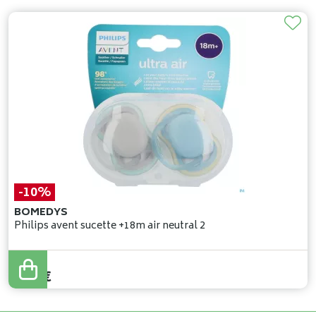
-10%
BOMEDYS
Philips avent sucette +18m air neutral 2
10
,
63
€
9
,
57
€