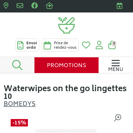
Pharmacies Clabots & De L
Envoi
Prise de
0
ordo
rendez-vous
PROMOTIONS
MENU
Waterwipes on the go lingettes
10
BOMEDYS
-15%