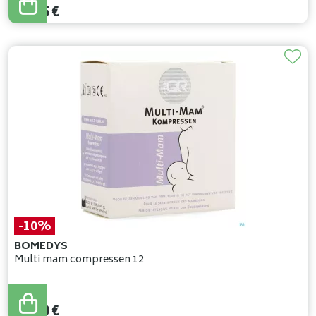
16
,
25
€
-10%
BOMEDYS
Multi mam compressen 12
13
,
00
€
11
,
70
€