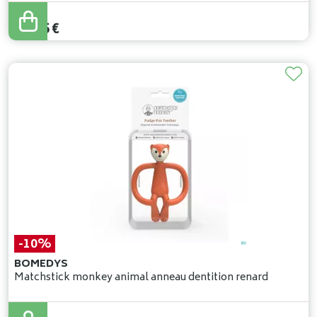
11
,
45
€
-10%
BOMEDYS
Matchstick monkey animal anneau dentition renard
18
,
06
€