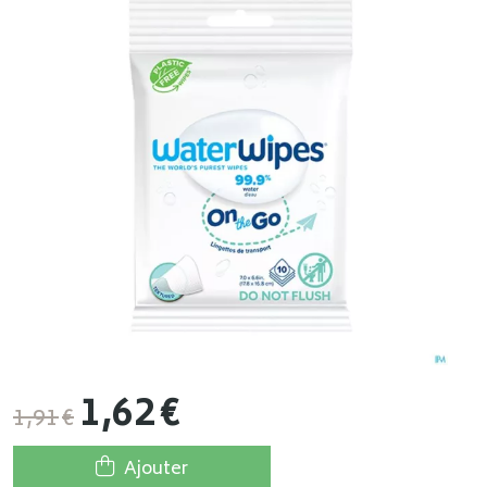
1
,
62
€
1
,
91
€
Ajouter