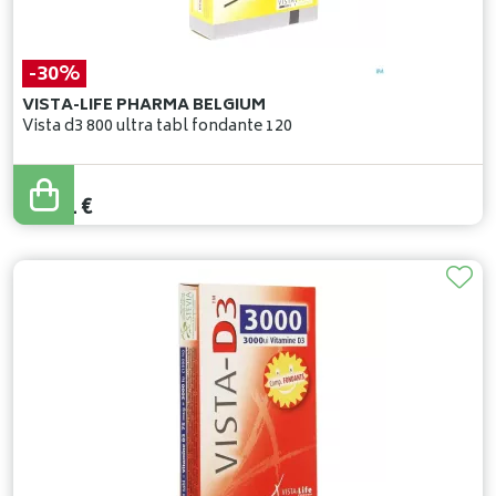
-30%
VISTA-LIFE PHARMA BELGIUM
Vista d3 800 ultra tabl fondante 120
20
,
30
€
14
,
21
€