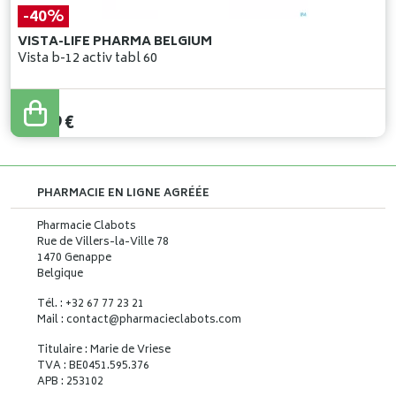
-40%
VISTA-LIFE PHARMA BELGIUM
Vista b-12 activ tabl 60
19
,
31
€
11
,
59
€
PHARMACIE EN LIGNE AGRÉÉE
Pharmacie Clabots
Rue de Villers-la-Ville 78
1470 Genappe
Belgique
Tél. : +32 67 77 23 21
Mail : contact
@
pharmacieclabots.com
Titulaire : Marie de Vriese
TVA : BE0451.595.376
APB : 253102