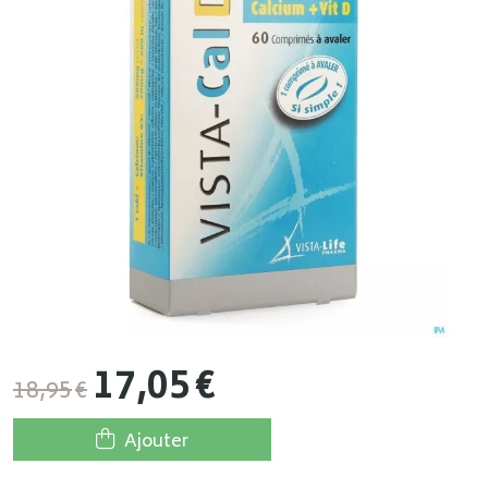
17
,
05
€
18
,
95
€
Ajouter