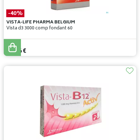
-40%
VISTA-LIFE PHARMA BELGIUM
Vista d3 3000 comp fondant 60
19
,
94
€
11
,
96
€