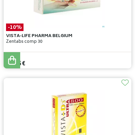
-10%
VISTA-LIFE PHARMA BELGIUM
Zentabs comp 30
17
,
50
€
15
,
75
€