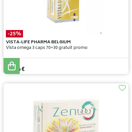
-25%
VISTA-LIFE PHARMA BELGIUM
Vista omega 3 caps 70+30 gratuit promo
39
,
95
€
29
,
96
€