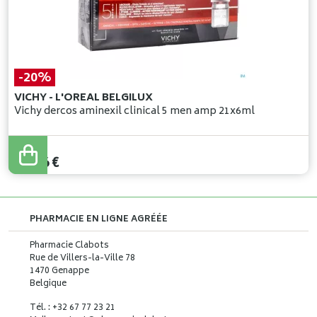
-20%
VICHY - L'OREAL BELGILUX
Vichy dercos aminexil clinical 5 men amp 21x6ml
77
,
95
€
62
,
36
€
PHARMACIE EN LIGNE AGRÉÉE
Pharmacie Clabots
Rue de Villers-la-Ville 78
1470 Genappe
Belgique
Tél. : +32 67 77 23 21