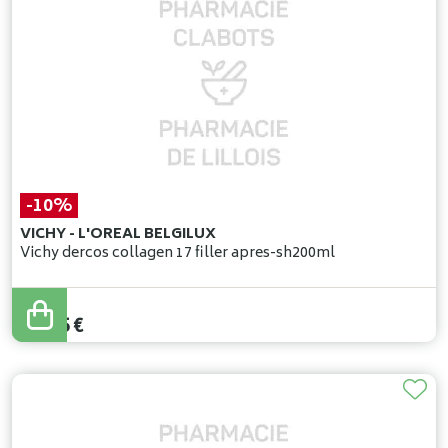
-10%
VICHY - L'OREAL BELGILUX
Vichy dercos collagen 17 filler apres-sh200ml
23
,
50
€
21
,
15
€