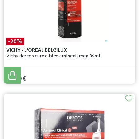
-20%
VICHY - L'OREAL BELGILUX
Vichy dercos cure ciblee aminexil men 36ml
25
,
00
€
20
,
00
€