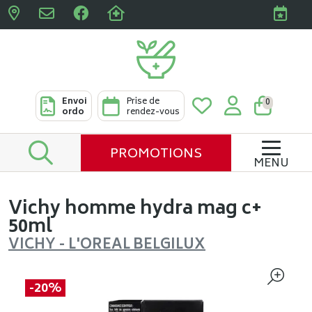
Pharmacies Clabots & De L
Envoi
Prise de
0
ordo
rendez-vous
PROMOTIONS
MENU
Vichy homme hydra mag c+
50ml
VICHY - L'OREAL BELGILUX
-20%