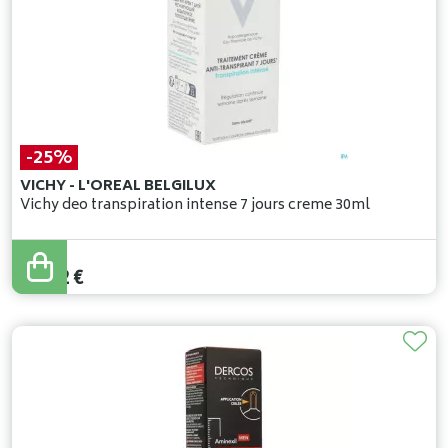
-25%
VICHY - L'OREAL BELGILUX
Vichy deo transpiration intense 7 jours creme 30ml
17
,
50
€
13
,
12
€