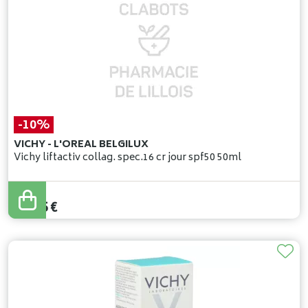
-10%
VICHY - L'OREAL BELGILUX
Vichy liftactiv collag. spec.16 cr jour spf50 50ml
51
,
95
€
46
,
75
€