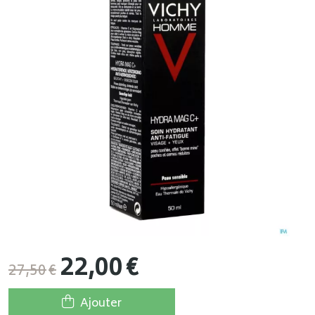
22
,
00
€
27
,
50
€
Ajouter