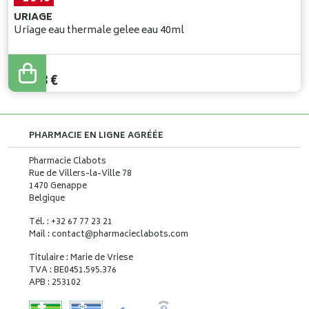
URIAGE
Uriage eau thermale gelee eau 40ml
19
,
70
€
17
,
73
€
PHARMACIE EN LIGNE AGRÉÉE
Pharmacie Clabots
Rue de Villers-la-Ville 78
1470 Genappe
Belgique
Tél. : +32 67 77 23 21
Mail : contact
@
pharmacieclabots.com
Titulaire : Marie de Vriese
TVA : BE0451.595.376
APB : 253102