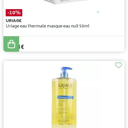
-10%
URIAGE
Uriage eau thermale masque eau nuit 50ml
16
,
60
€
14
,
94
€