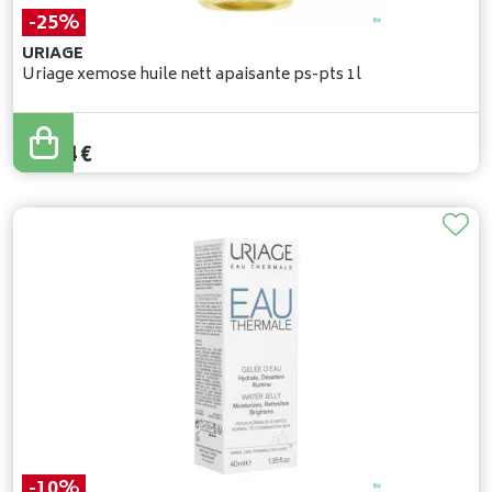
-25%
URIAGE
Uriage xemose huile nett apaisante ps-pts 1l
26
,
06
€
19
,
54
€
-10%