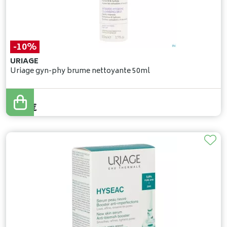
-10%
URIAGE
Uriage gyn-phy brume nettoyante 50ml
7
,
94
€
7
,
15
€