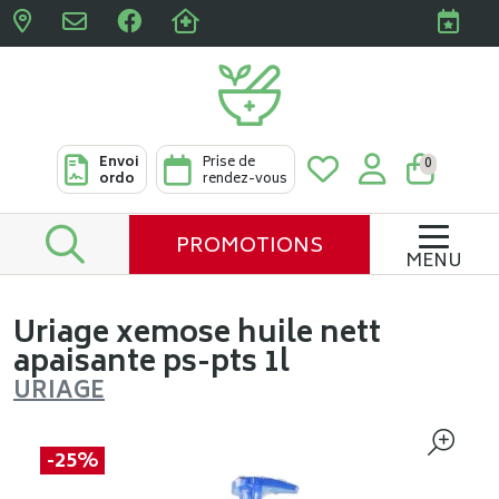
Pharmacies Clabots & De L
Envoi
Prise de
0
ordo
rendez-vous
PROMOTIONS
MENU
Uriage xemose huile nett
apaisante ps-pts 1l
URIAGE
-25%