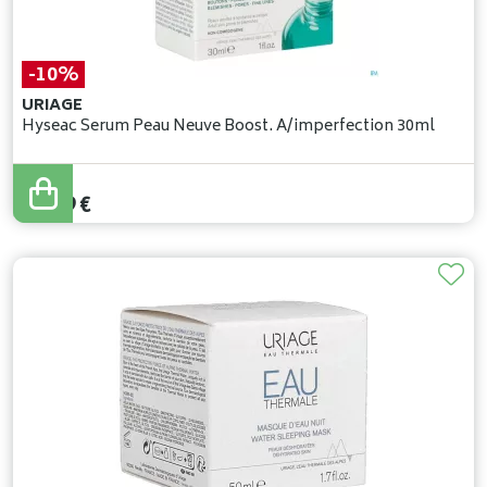
-10%
URIAGE
Hyseac Serum Peau Neuve Boost. A/imperfection 30ml
29
,
10
€
26
,
19
€