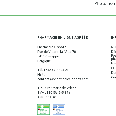
Photo non c
PHARMACIE EN LIGNE AGRÉÉE
IN
Pharmacie Clabots
Qu
Rue de Villers-la-Ville 78
Déc
Pos
1470 Genappe
ph
Belgique
Me
CG
Tél. : +32 67 77 23 21
Do
Mail :
Co
contact
@
pharmacieclabots.com
Titulaire : Marie de Vriese
TVA : BE0451.595.376
APB : 253102