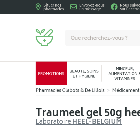
Situer nos
Envoyez-nous
Nous suivr
pharmacies
un message
sur Faceb
Pharmacies Clabots & De Lillois Votre phar
MINCEUR,
BEAUTÉ, SOINS
PROMOTIONS
ALIMENTATION 
ET HYGIÈNE
VITAMINES
Pharmacies Clabots & De Lillois
Médicament
Traumeel gel 50g he
Laboratoire
HEEL-BELGIUM