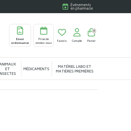
Événements
en pharmacie
0
Envoi
Prise de
Favoris
Compte
Panier
ordonnance
rendez-vous
ANIMAUX
MATÉRIEL LABO ET
ET
MÉDICAMENTS
MATIÈRES PREMIÈRES
INSECTES