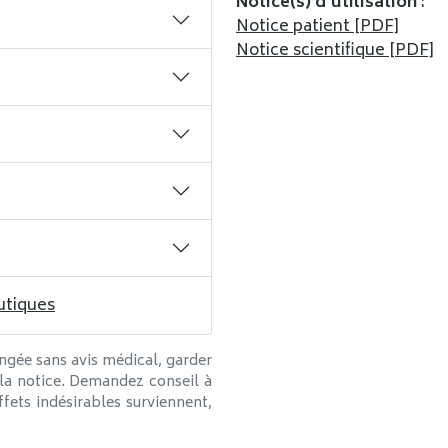
Notice(s) d’utilisation
:
Notice patient [PDF]
Notice scientifique [PDF]
utiques
ngée sans avis médical, garder
 la notice. Demandez conseil à
fets indésirables surviennent,