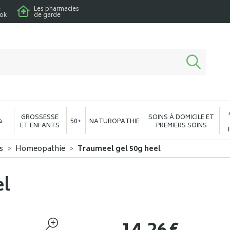
e
Les pharmacies
ook
de garde
macie en ligne à votre service
GROSSESSE
SOINS À DOMICILE ET
&
50+
NATUROPATHIE
ET ENFANTS
PREMIERS SOINS
s
Homeopathie
Traumeel gel 50g heel
el