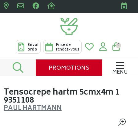
Pharmacies Clabots & De L
Envoi
Prise de
0
ordo
rendez-vous
PROMOTIONS
MENU
Tensocrepe hartm 5cmx4m 1
9351108
PAUL HARTMANN