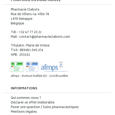
PHARMACIE EN LIGNE AGRÉÉE
Pharmacie Clabots
Rue de Villers-la-Ville 78
1470 Genappe
Belgique
Tél. : +32 67 77 23 21
Mail : contact
@
pharmacieclabots.com
Titulaire : Marie de Vriese
TVA : BE0451.595.376
APB : 253102
afmps - Avenue Galilée 5/3 - 1210 Bruxelles
INFORMATIONS
Qui sommes-nous ?
Déclarer un effet indésirable
Poser une question / Soins pharmaceutiques
Mentions légales