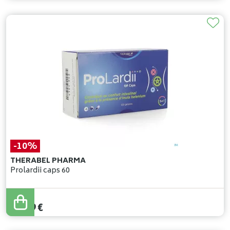
-10%
THERABEL PHARMA
Prolardii caps 60
40
,
66
€
36
,
59
€