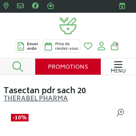
Pharmacies Clabots & De L
Envoi
Prise de
0
ordo
rendez-vous
PROMOTIONS
MENU
Tasectan pdr sach 20
THERABEL PHARMA
-10%