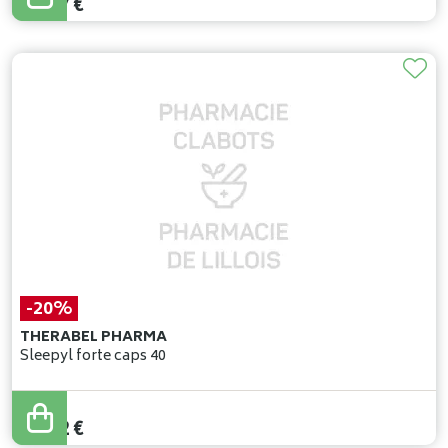
17
,
17
€
-20%
THERABEL PHARMA
Sleepyl forte caps 40
27
,
90
€
22
,
32
€