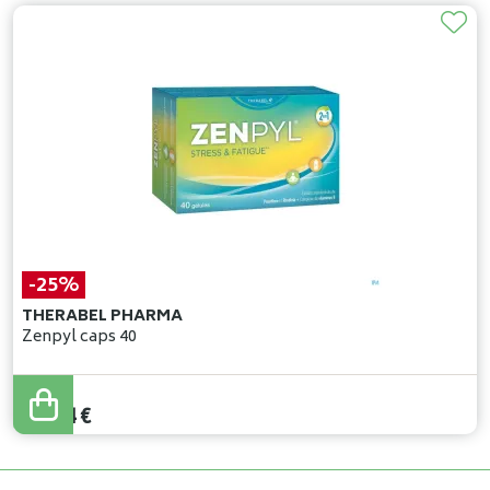
-25%
THERABEL PHARMA
Zenpyl caps 40
19
,
66
€
14
,
74
€