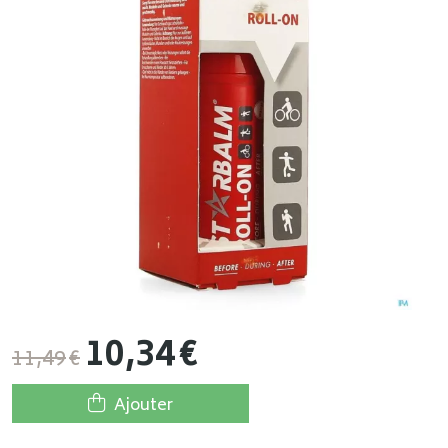
10
,
34
€
11
,
49
€
Ajouter