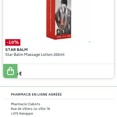
-10%
STAR BALM
Star Balm Massage Lotion 200ml
12
,
72
€
11
,
45
€
PHARMACIE EN LIGNE AGRÉÉE
Pharmacie Clabots
Rue de Villers-la-Ville 78
1470 Genappe