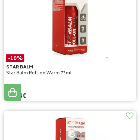
-10%
STAR BALM
Star Balm Roll-on Warm 73ml
11
,
49
€
10
,
34
€