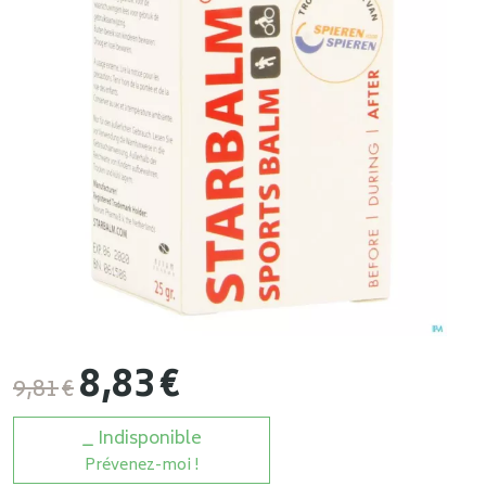
8
,
83
€
9
,
81
€
Indisponible
Prévenez-moi !