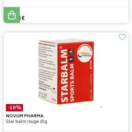
11
,
49
€
10
,
34
€
-10%
NOVUM PHARMA
Star balm rouge 25g