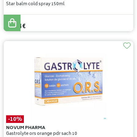
Star balm cold spray 150ml
13
,
49
€
12
,
14
€
-10%
NOVUM PHARMA
Gastrolyte ors orange pdr sach 10