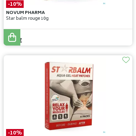
-10%
NOVUM PHARMA
Star balm rouge 10g
6
,
48
€
5
,
83
€
-10%