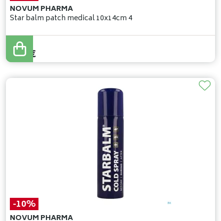
NOVUM PHARMA
Star balm patch medical 10x14cm 4
9
,
85
€
8
,
86
€
-10%
NOVUM PHARMA