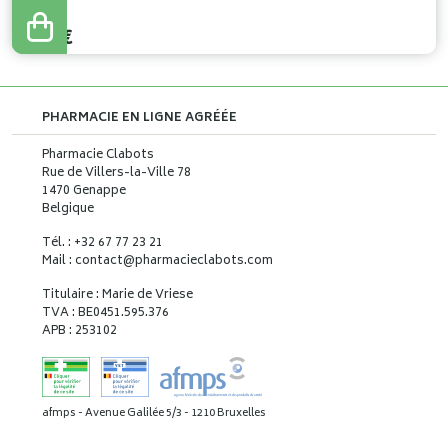
9
,
81
€
8
,
83
€
PHARMACIE EN LIGNE AGRÉÉE
Pharmacie Clabots
Rue de Villers-la-Ville 78
1470 Genappe
Belgique
Tél. : +32 67 77 23 21
Mail : contact
@
pharmacieclabots.com
Titulaire : Marie de Vriese
TVA : BE0451.595.376
APB : 253102
afmps - Avenue Galilée 5/3 - 1210 Bruxelles