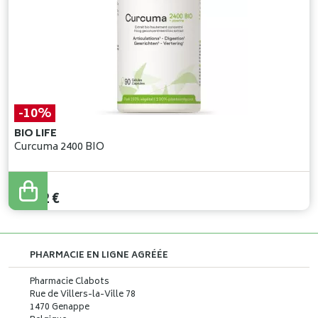
-10%
BIO LIFE
Curcuma 2400 BIO
19
,
80
€
17
,
82
€
PHARMACIE EN LIGNE AGRÉÉE
Pharmacie Clabots
Rue de Villers-la-Ville 78
1470 Genappe