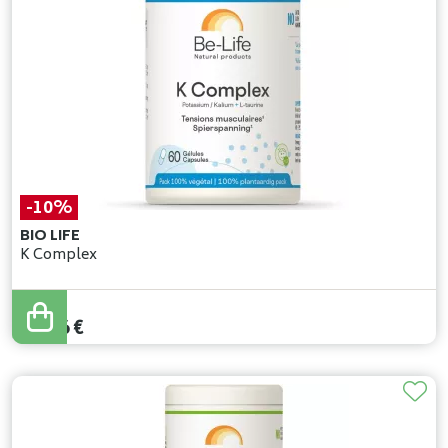
-10%
BIO LIFE
K Complex
14
,
40
€
12
,
96
€