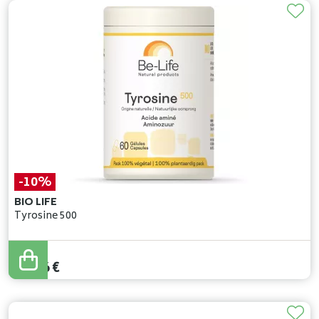
-10%
BIO LIFE
Tyrosine 500
18
,
40
€
16
,
56
€