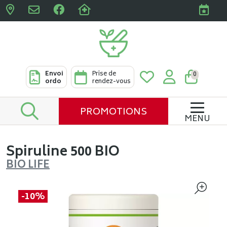
Pharmacies Clabots & De L
Envoi
Prise de
0
ordo
rendez-vous
PROMOTIONS
MENU
Spiruline 500 BIO
BIO LIFE
-10%