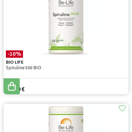
-10%
BIO LIFE
Spiruline 500 BIO
22
,
00
€
19
,
80
€