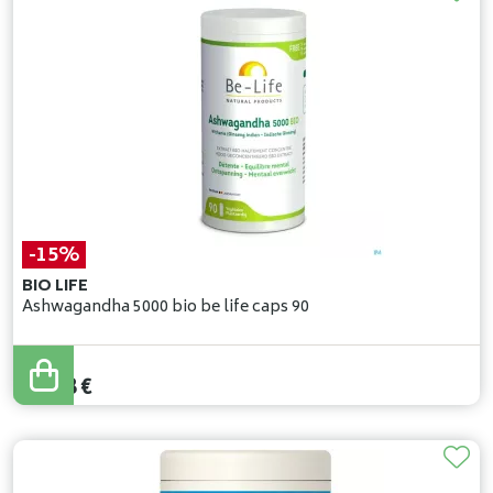
-15%
BIO LIFE
Ashwagandha 5000 bio be life caps 90
22
,
80
€
19
,
38
€