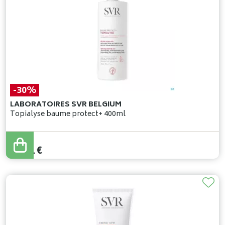
-30%
LABORATOIRES SVR BELGIUM
Topialyse baume protect+ 400ml
30
,
59
€
21
,
41
€