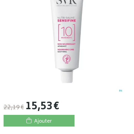
15
,
53
€
22
,
19
€
Ajouter