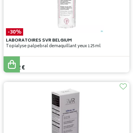
-30%
LABORATOIRES SVR BELGIUM
Topialyse palpebral demaquillant yeux 125ml
17
,
75
€
12
,
42
€