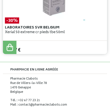
-30%
LABORATOIRES SVR BELGIUM
Xerial 50 extreme cr pieds tbe 50ml
20
,
39
€
14
,
27
€
PHARMACIE EN LIGNE AGRÉÉE
Pharmacie Clabots
Rue de Villers-la-Ville 78
1470 Genappe
Belgique
Tél. : +32 67 77 23 21
Mail : contact
@
pharmacieclabots.com