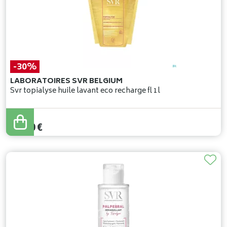
-30%
LABORATOIRES SVR BELGIUM
Svr topialyse huile lavant eco recharge fl 1l
32
,
57
€
22
,
80
€