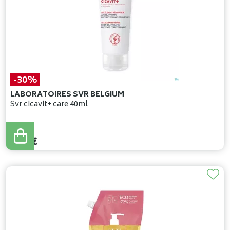
-30%
LABORATOIRES SVR BELGIUM
Svr cicavit+ care 40ml
12
,
52
€
8
,
76
€