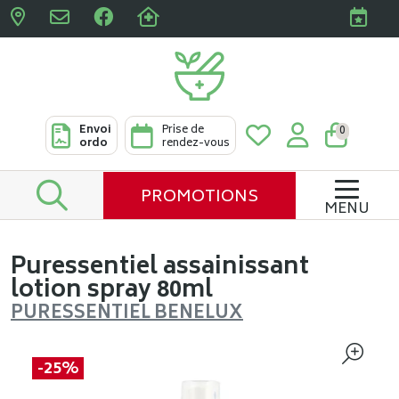
Pharmacies Clabots & De L
Envoi
Prise de
0
ordo
rendez-vous
PROMOTIONS
MENU
Puressentiel assainissant
lotion spray 80ml
PURESSENTIEL BENELUX
-25%