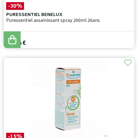
-30%
PURESSENTIEL BENELUX
Puressentiel assainissant spray 200ml 20ans
20
,
94
€
14
,
66
€
-15%