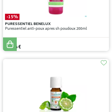
-15%
PURESSENTIEL BENELUX
Puressentiel anti-poux apres sh poudoux 200ml
14
,
90
€
12
,
66
€