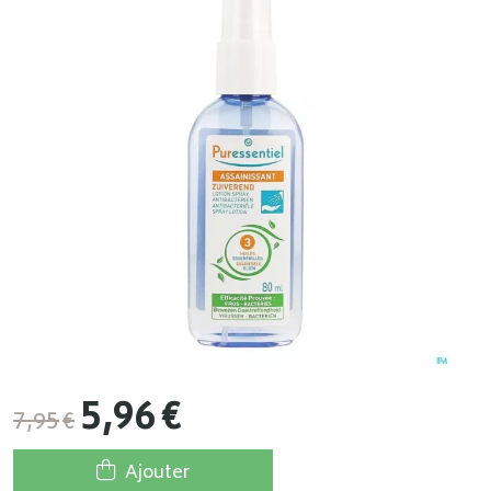
5
,
96
€
7
,
95
€
Ajouter