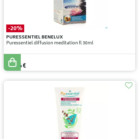
-20%
PURESSENTIEL BENELUX
Puressentiel diffusion meditation fl 30ml
18
,
95
€
15
,
16
€