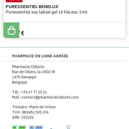
PURESSENTIEL BENELUX
Puressentiel sos labial gel 10 hle ess. 5ml
13
,
50
€
11
,
47
€
PHARMACIE EN LIGNE AGRÉÉE
Pharmacie Clabots
Rue de Villers-la-Ville 78
1470 Genappe
Belgique
Tél. : +32 67 77 23 21
Mail : contact
@
pharmacieclabots.com
Titulaire : Marie de Vriese
TVA : BE0451.595.376
APB : 253102