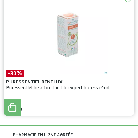
-30%
PURESSENTIEL BENELUX
Puressentiel he arbre the bio expert hle ess 10ml
10
,
20
€
7
,
14
€
PHARMACIE EN LIGNE AGRÉÉE