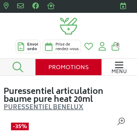
Pharmacies Clabots & De L
Envoi
Prise de
0
ordo
rendez-vous
PROMOTIONS
MENU
Puressentiel articulation
baume pure heat 20ml
PURESSENTIEL BENELUX
-35%