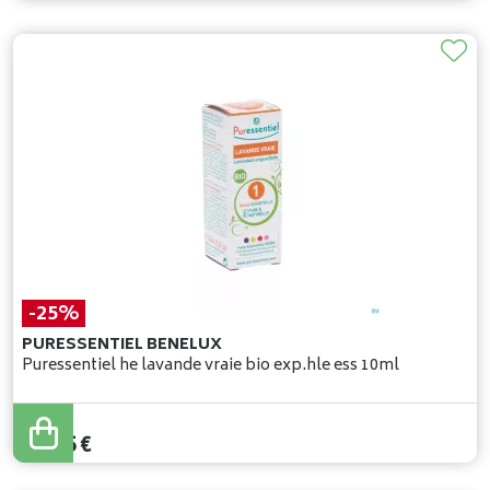
-25%
PURESSENTIEL BENELUX
Puressentiel he lavande vraie bio exp.hle ess 10ml
14
,
20
€
10
,
65
€