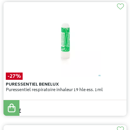
-27%
PURESSENTIEL BENELUX
Puressentiel respiratoire inhaleur 19 hle ess. 1ml
7
,
50
€
5
,
50
€