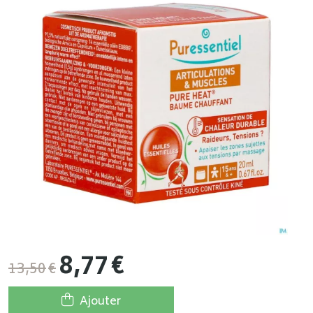
8
,
77
€
13
,
50
€
Ajouter