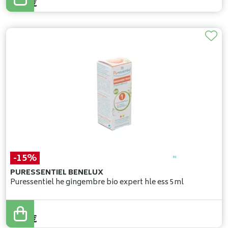
7
,
56
€
-15%
PURESSENTIEL BENELUX
Puressentiel he gingembre bio expert hle ess 5ml
11
,
55
€
9
,
82
€