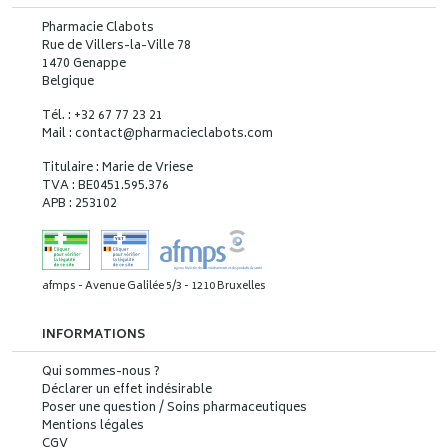
Pharmacie Clabots
Rue de Villers-la-Ville 78
1470 Genappe
Belgique
Tél. : +32 67 77 23 21
Mail : contact
@
pharmacieclabots.com
Titulaire : Marie de Vriese
TVA : BE0451.595.376
APB : 253102
afmps - Avenue Galilée 5/3 - 1210 Bruxelles
INFORMATIONS
Qui sommes-nous ?
Déclarer un effet indésirable
Poser une question / Soins pharmaceutiques
Mentions légales
CGV