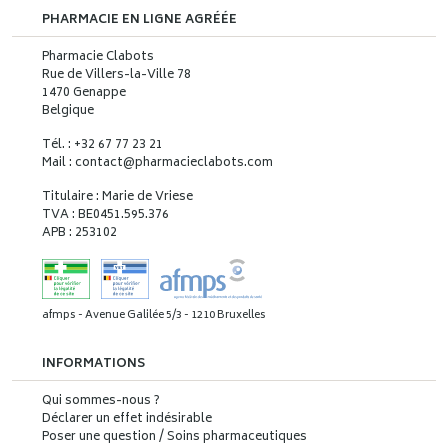
PHARMACIE EN LIGNE AGRÉÉE
Pharmacie Clabots
Rue de Villers-la-Ville 78
1470 Genappe
Belgique
Tél. : +32 67 77 23 21
Mail : contact
@
pharmacieclabots.com
Titulaire : Marie de Vriese
TVA : BE0451.595.376
APB : 253102
afmps - Avenue Galilée 5/3 - 1210 Bruxelles
INFORMATIONS
Qui sommes-nous ?
Déclarer un effet indésirable
Poser une question / Soins pharmaceutiques