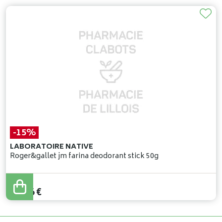
-15%
LABORATOIRE NATIVE
Roger&gallet jm farina deodorant stick 50g
12
,
90
€
10
,
96
€