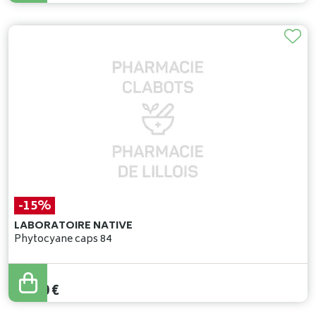
-15%
LABORATOIRE NATIVE
Phytocyane caps 84
52
,
00
€
44
,
20
€