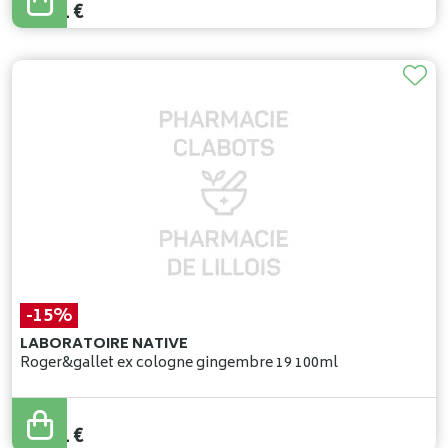
13
,
51
€
-15%
LABORATOIRE NATIVE
Roger&gallet ex cologne gingembre 19 100ml
59
,
90
€
50
,
91
€