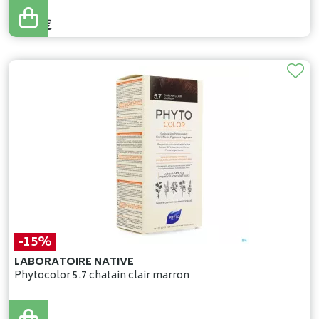
8
,
90
€
7
,
56
€
-15%
LABORATOIRE NATIVE
Phytocolor 5.7 chatain clair marron
15
,
90
€