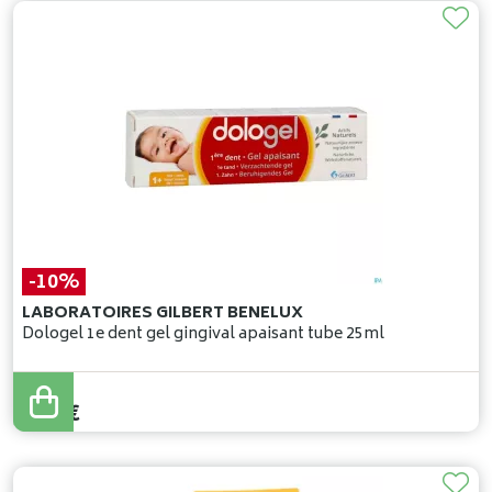
-10%
LABORATOIRES GILBERT BENELUX
Dologel 1e dent gel gingival apaisant tube 25ml
7
,
57
€
6
,
81
€