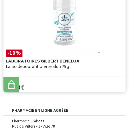
-10%
LABORATOIRES GILBERT BENELUX
Laino deodorant pierre alun 75g
11
,
65
€
10
,
48
€
PHARMACIE EN LIGNE AGRÉÉE
Pharmacie Clabots
Rue de Villers-la-Ville 78