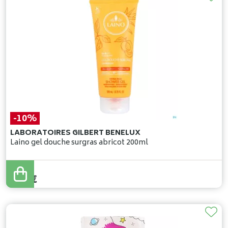
-10%
LABORATOIRES GILBERT BENELUX
Laino gel douche surgras abricot 200ml
6
,
24
€
5
,
62
€