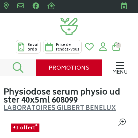
Pharmacies Clabots & De L
Envoi
Prise de
0
ordo
rendez-vous
PROMOTIONS
MENU
Physiodose serum physio ud
ster 40x5ml 608099
LABORATOIRES GILBERT BENELUX
*
+1
offert