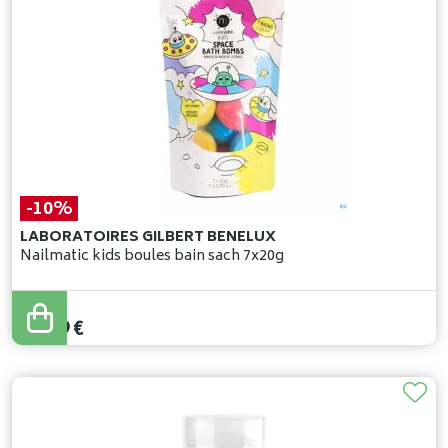
-10%
LABORATOIRES GILBERT BENELUX
Nailmatic kids boules bain sach 7x20g
15
,
99
€
14
,
39
€