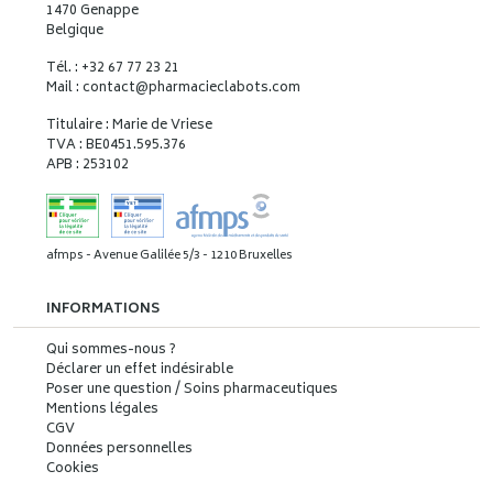
1470 Genappe
Belgique
Tél. : +32 67 77 23 21
Mail : contact
@
pharmacieclabots.com
Titulaire : Marie de Vriese
TVA : BE0451.595.376
APB : 253102
afmps - Avenue Galilée 5/3 - 1210 Bruxelles
INFORMATIONS
Qui sommes-nous ?
Déclarer un effet indésirable
Poser une question / Soins pharmaceutiques
Mentions légales
CGV
Données personnelles
Cookies