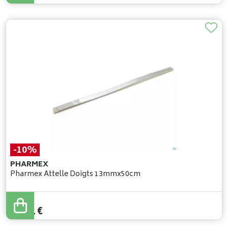
-10%
PHARMEX
Pharmex Attelle Doigts 13mmx50cm
14
,
79
€
13
,
31
€