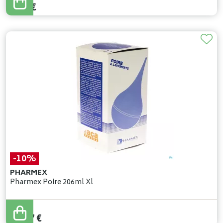
9
,
11
€
-10%
PHARMEX
Pharmex Poire 206ml Xl
27
,
74
€
24
,
97
€