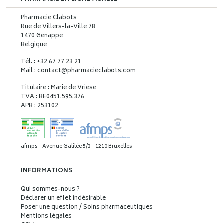
Pharmacie Clabots
Rue de Villers-la-Ville 78
1470 Genappe
Belgique
Tél. : +32 67 77 23 21
Mail : contact
@
pharmacieclabots.com
Titulaire : Marie de Vriese
TVA : BE0451.595.376
APB : 253102
afmps - Avenue Galilée 5/3 - 1210 Bruxelles
INFORMATIONS
Qui sommes-nous ?
Déclarer un effet indésirable
Poser une question / Soins pharmaceutiques
Mentions légales