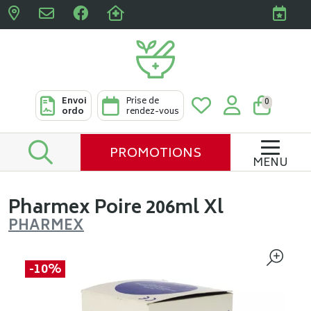
Pharmacies Clabots & De L
Envoi
Prise de
0
ordo
rendez-vous
PROMOTIONS
MENU
Pharmex Poire 206ml Xl
PHARMEX
-10%