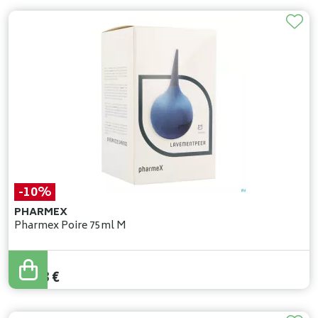
-10%
PHARMEX
Pharmex Poire 75ml M
22
,
37
€
20
,
13
€