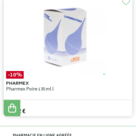
-10%
PHARMEX
Pharmex Poire 135ml l
26
,
36
€
23
,
72
€
PHARMACIE EN LIGNE AGRÉÉE