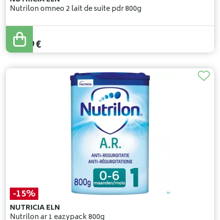
Nutrilon omneo 2 lait de suite pdr 800g
27
,
99
€
25
,
19
€
-15%
NUTRICIA ELN
Nutrilon ar 1 eazypack 800g