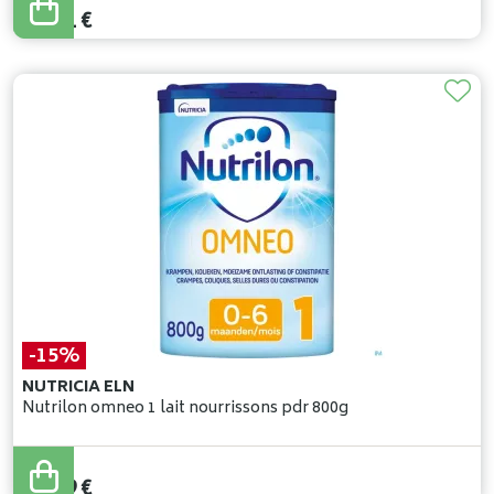
18
,
71
€
-15%
NUTRICIA ELN
Nutrilon omneo 1 lait nourrissons pdr 800g
27
,
99
€
23
,
79
€