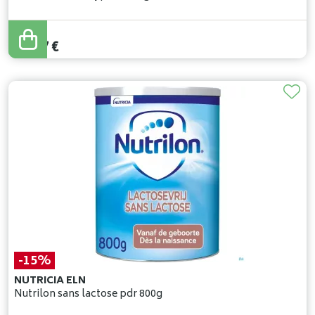
27
,
49
€
23
,
37
€
-15%
NUTRICIA ELN
Nutrilon sans lactose pdr 800g