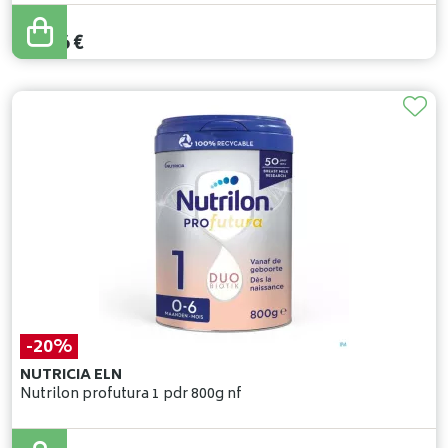
25
,
95
€
22
,
06
€
-20%
NUTRICIA ELN
Nutrilon profutura 1 pdr 800g nf
23
,
39
€