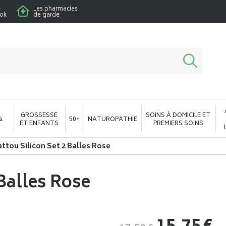
e
Les pharmacies
ook
de garde
macie en ligne à votre service
GROSSESSE
SOINS À DOMICILE ET
&
50+
NATUROPATHIE
ET ENFANTS
PREMIERS SOINS
ttou Silicon Set 2 Balles Rose
 Balles Rose