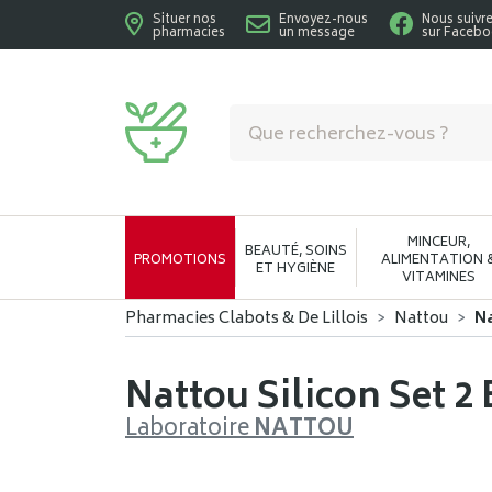
Situer nos
Envoyez-nous
Nous suivr
pharmacies
un message
sur Faceb
Pharmacies Clabots & De Lillois Votre phar
MINCEUR,
BEAUTÉ, SOINS
PROMOTIONS
ALIMENTATION 
ET HYGIÈNE
VITAMINES
Pharmacies Clabots & De Lillois
Nattou
Na
Nattou Silicon Set 2
Laboratoire
NATTOU