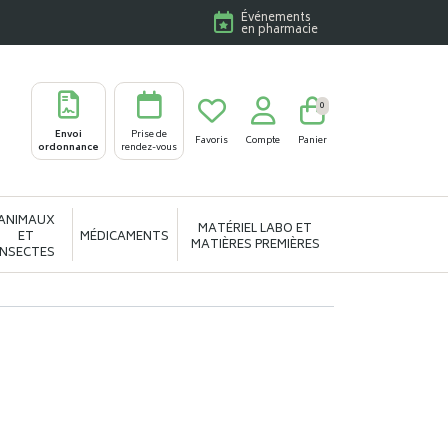
Événements
en pharmacie
0
Envoi
Prise de
Favoris
Compte
Panier
ordonnance
rendez-vous
ANIMAUX
MATÉRIEL LABO ET
ET
MÉDICAMENTS
MATIÈRES PREMIÈRES
INSECTES