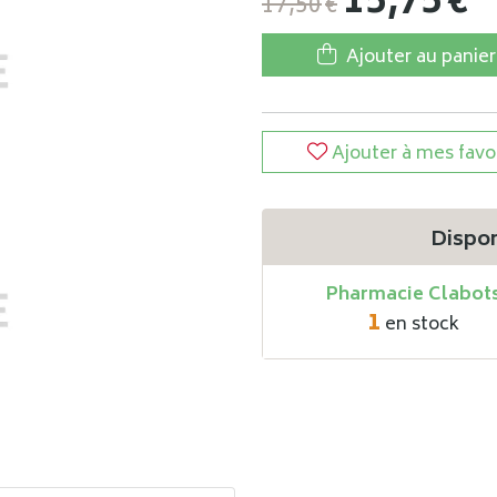
15
,
75
€
17
,
50
€
Ajouter au panier
Ajouter à mes favo
Dispon
Pharmacie Clabot
1
en stock