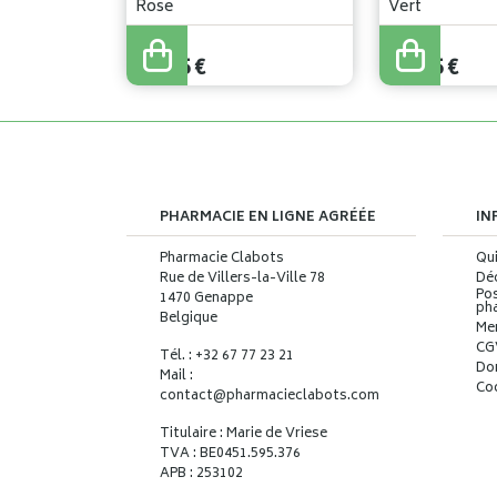
Rose
Vert
17
,
50
€
17
,
50
€
15
,
75
€
15
,
75
€
PHARMACIE EN LIGNE AGRÉÉE
IN
Pharmacie Clabots
Qu
Rue de Villers-la-Ville 78
Déc
Pos
1470 Genappe
ph
Belgique
Me
CG
Tél. : +32 67 77 23 21
Do
Mail :
Co
contact
@
pharmacieclabots.com
Titulaire : Marie de Vriese
TVA : BE0451.595.376
APB : 253102