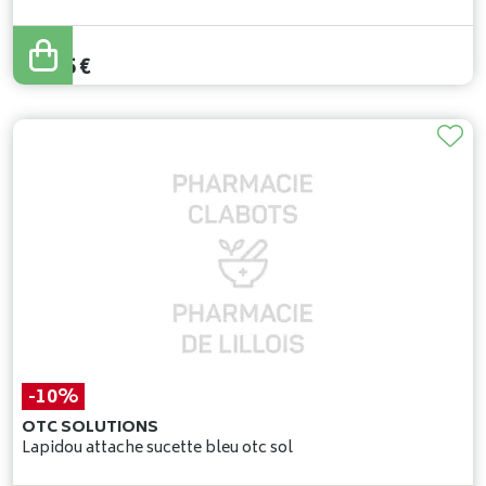
16
,
95
€
15
,
25
€
-10%
OTC SOLUTIONS
Lapidou attache sucette bleu otc sol