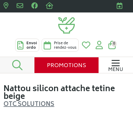
Pharmacies Clabots & De L
Envoi
Prise de
0
ordo
rendez-vous
PROMOTIONS
MENU
Nattou silicon attache tetine
beige
OTC SOLUTIONS