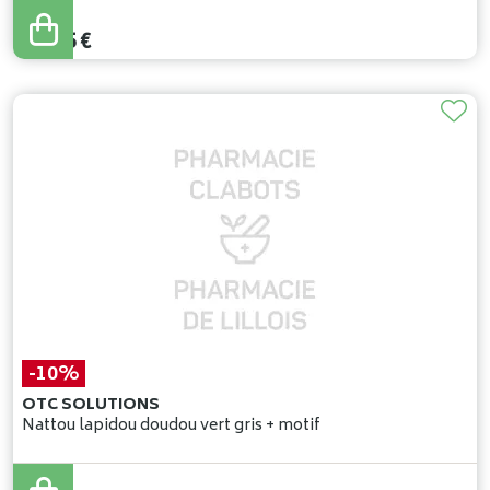
16
,
95
€
15
,
25
€
-10%
OTC SOLUTIONS
Nattou lapidou doudou vert gris + motif
22
,
95
€