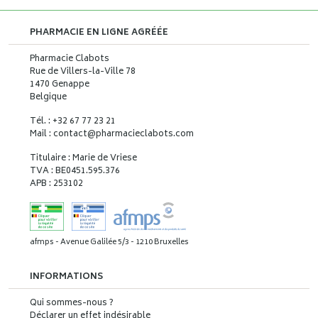
PHARMACIE EN LIGNE AGRÉÉE
Pharmacie Clabots
Rue de Villers-la-Ville 78
1470 Genappe
Belgique
Tél. : +32 67 77 23 21
Mail : contact
@
pharmacieclabots.com
Titulaire : Marie de Vriese
TVA : BE0451.595.376
APB : 253102
afmps - Avenue Galilée 5/3 - 1210 Bruxelles
INFORMATIONS
Qui sommes-nous ?
Déclarer un effet indésirable