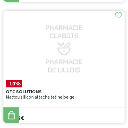
-10%
OTC SOLUTIONS
Nattou silicon attache tetine beige
14
,
95
€
13
,
45
€