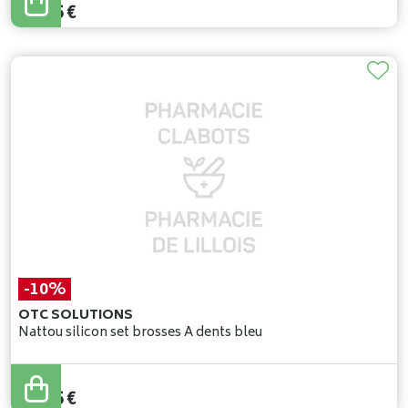
20
,
65
€
-10%
OTC SOLUTIONS
Nattou silicon set brosses À dents bleu
11
,
95
€
10
,
75
€