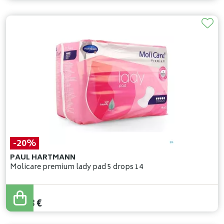
-20%
PAUL HARTMANN
Molicare premium lady pad 5 drops 14
13
,
54
€
10
,
83
€