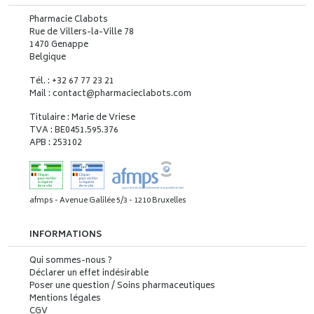
Pharmacie Clabots
Rue de Villers-la-Ville 78
1470 Genappe
Belgique
Tél. : +32 67 77 23 21
Mail : contact
@
pharmacieclabots.com
Titulaire : Marie de Vriese
TVA : BE0451.595.376
APB : 253102
afmps - Avenue Galilée 5/3 - 1210 Bruxelles
INFORMATIONS
Qui sommes-nous ?
Déclarer un effet indésirable
Poser une question / Soins pharmaceutiques
Mentions légales
CGV