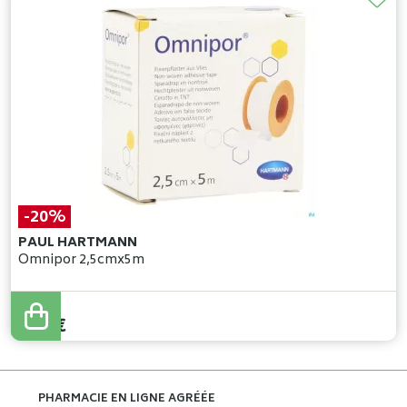
-20%
PAUL HARTMANN
Omnipor 2,5cmx5m
2
,
17
€
1
,
74
€
PHARMACIE EN LIGNE AGRÉÉE