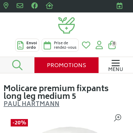
Pharmacies Clabots & De L
Envoi
Prise de
0
ordo
rendez-vous
PROMOTIONS
MENU
Molicare premium fixpants
long leg medium 5
PAUL HARTMANN
-20%