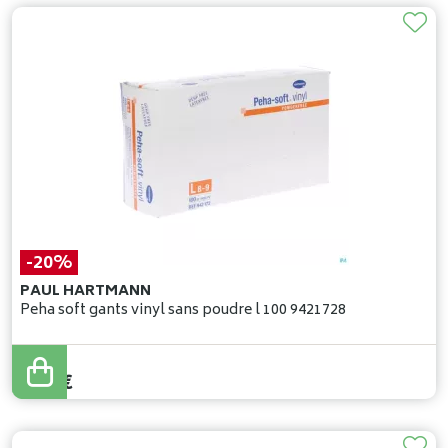
-20%
PAUL HARTMANN
Peha soft gants vinyl sans poudre l 100 9421728
11
,
48
€
9
,
18
€