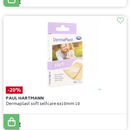
0
,
36
€
-20%
PAUL HARTMANN
Dermaplast soft selfcare 6x10mm 10
5
,
19
€
4
,
15
€