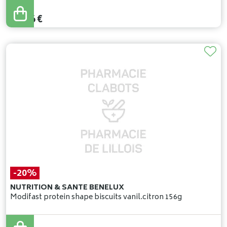
30
,
95
€
24
,
76
€
-20%
NUTRITION & SANTE BENELUX
Modifast protein shape biscuits vanil.citron 156g
5
,
35
€