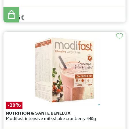
30
,
95
€
24
,
76
€
-20%
NUTRITION & SANTE BENELUX
Modifast intensive milkshake cranberry 440g