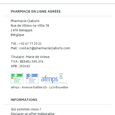
PHARMACIE EN LIGNE AGRÉÉE
Pharmacie Clabots
Rue de Villers-la-Ville 78
1470 Genappe
Belgique
Tél. : +32 67 77 23 21
Mail : contact
@
pharmacieclabots.com
Titulaire : Marie de Vriese
TVA : BE0451.595.376
APB : 253102
afmps - Avenue Galilée 5/3 - 1210 Bruxelles
INFORMATIONS
Qui sommes-nous ?
Déclarer un effet indésirable