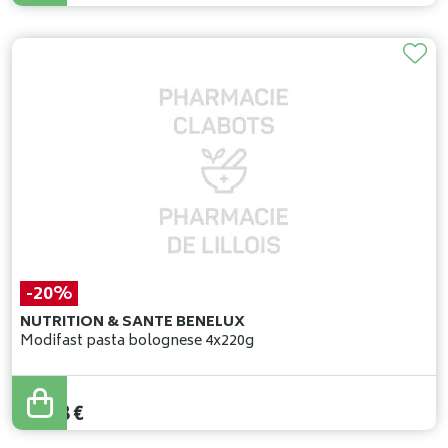
-20%
NUTRITION & SANTE BENELUX
Modifast pasta bolognese 4x220g
18
,
60
€
14
,
88
€