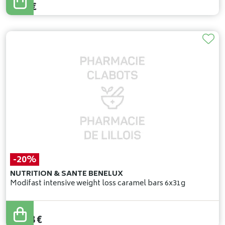
4
,
28
€
-20%
NUTRITION & SANTE BENELUX
Modifast intensive weight loss caramel bars 6x31g
13
,
35
€
10
,
68
€