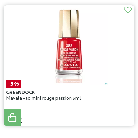
-5%
GREENDOCK
Mavala vao mini rouge passion 5ml
6
,
99
€
6
,
64
€