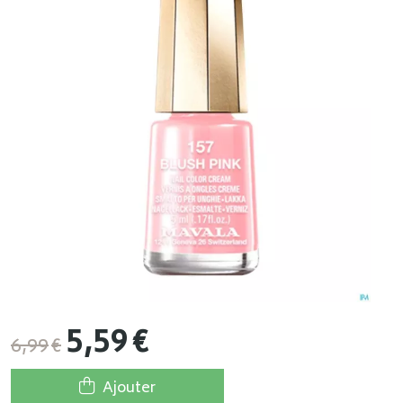
5
,
59
€
6
,
99
€
Ajouter