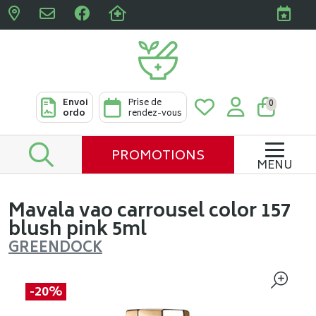
Pharmacies Clabots & De L
Envoi
Prise de
0
ordo
rendez-vous
PROMOTIONS
MENU
Mavala vao carrousel color 157
blush pink 5ml
GREENDOCK
-20%