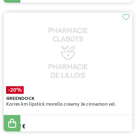
-20%
GREENDOCK
Korres km lipstick morello creamy 36 cinnamon vel.
24
,
27
€
19
,
42
€