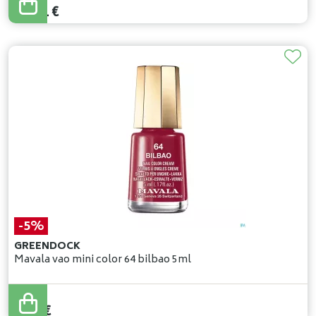
26
,
11
€
-5%
GREENDOCK
Mavala vao mini color 64 bilbao 5ml
6
,
99
€
6
,
64
€