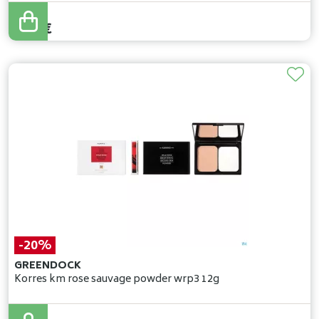
6
,
99
€
6
,
64
€
-20%
GREENDOCK
Korres km rose sauvage powder wrp3 12g
32
,
64
€