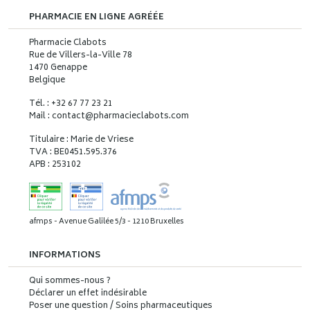
PHARMACIE EN LIGNE AGRÉÉE
Pharmacie Clabots
Rue de Villers-la-Ville 78
1470 Genappe
Belgique
Tél. : +32 67 77 23 21
Mail : contact
@
pharmacieclabots.com
Titulaire : Marie de Vriese
TVA : BE0451.595.376
APB : 253102
afmps - Avenue Galilée 5/3 - 1210 Bruxelles
INFORMATIONS
Qui sommes-nous ?
Déclarer un effet indésirable
Poser une question / Soins pharmaceutiques