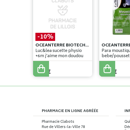
-10%
OCEANTERRE BIOTECHNOLOGIE
Luc&lea sucette physio
Para moustiqu
+6m j'aime mon doudou
bebe/pousset
5
,
45
€
4
,
90
€
5
,
14
€
PHARMACIE EN LIGNE AGRÉÉE
IN
Pharmacie Clabots
Qu
Rue de Villers-la-Ville 78
Déc