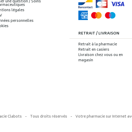
er une question / Soins
armaceutiques
ntions légales
V
nnées personnelles
okies
RETRAIT / LIVRAISON
Retrait à la pharmacie
Retrait en casiers
Livraison chez vous ou en
magasin
acie Clabots
-
Tous droits réservés
-
Votre pharmacie sur Internet av