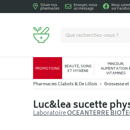
Situer nos
Envoyez-nous
Nous suivr
pharmacies
un message
sur Faceb
Pharmacies Clabots & De Lillois Votre phar
MINCEUR,
BEAUTÉ, SOINS
PROMOTIONS
ALIMENTATION 
ET HYGIÈNE
VITAMINES
Pharmacies Clabots & De Lillois
Grossesse et
Luc&lea sucette phy
Laboratoire
OCEANTERRE BIOT