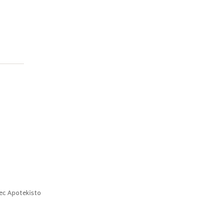
ec
Apotekisto