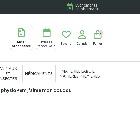
Événements
en pharmacie
0
Envoi
Prise de
Favoris
Compte
Panier
ordonnance
rendez-vous
ANIMAUX
MATÉRIEL LABO ET
ET
MÉDICAMENTS
MATIÈRES PREMIÈRES
INSECTES
 physio +6m j'aime mon doudou