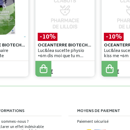
-10%
-10%
OCEANTERRE BIOTECHNOLOGIE
OCEANTERRE BIOTECHNOLOGIE
aire
Luc&lea sucette physio
Luc&lea suce
te
+6m dis moi que tu m
kiss me +6m
aimes
5
,
45
€
5
,
45
€
4
,
90
€
4
,
90
€
FORMATIONS
MOYENS DE PAIEMENT
i sommes-nous ?
Paiement sécurisé
larer un effet indésirable