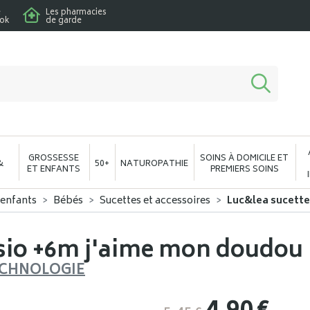
e
Les pharmacies
ook
de garde
macie en ligne à votre service
GROSSESSE
SOINS À DOMICILE ET
&
50+
NATUROPATHIE
ET ENFANTS
PREMIERS SOINS
 enfants
Bébés
Sucettes et accessoires
Luc&lea sucette
sio +6m j'aime mon doudou
ECHNOLOGIE