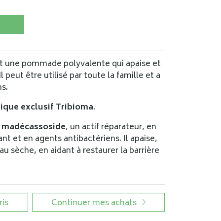
une pommade polyvalente qui apaise et
l peut être utilisé par toute la famille et a
ns.
ique exclusif Tribioma
.
n
madécassoside
, un actif réparateur, en
ant et en agents antibactériens. Il apaise,
au sèche, en aidant à restaurer la barrière
ris
Continuer mes achats