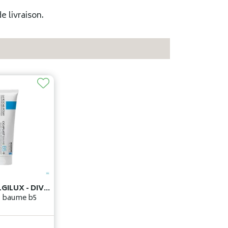
e livraison.
L'OREAL BELGILUX - DIVISION COSMETIQUE ACTIVE
t baume b5