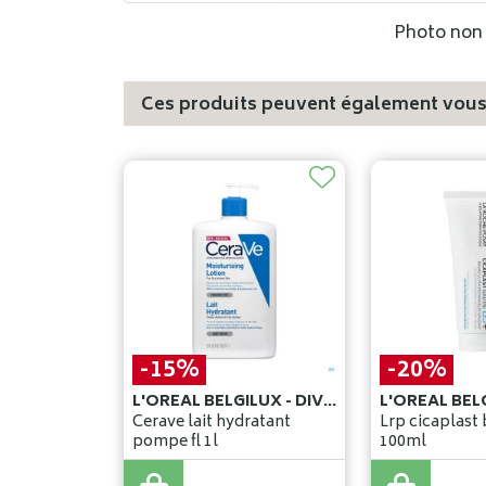
Photo non c
Ces produits peuvent également vous 
-15%
-20%
L'OREAL BELGILUX - DIVISION COSMETIQUE ACTIVE
Cerave lait hydratant
Lrp cicaplast
pompe fl 1l
100ml
33
,
25
€
23
,
25
€