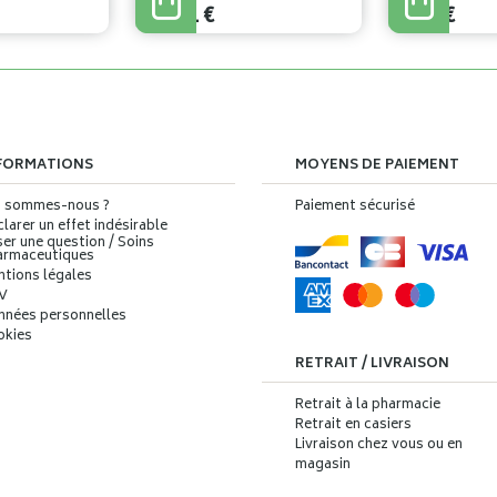
22
,
91
€
9
,
76
€
FORMATIONS
MOYENS DE PAIEMENT
i sommes-nous ?
Paiement sécurisé
larer un effet indésirable
er une question / Soins
armaceutiques
ntions légales
V
nnées personnelles
okies
RETRAIT / LIVRAISON
Retrait à la pharmacie
Retrait en casiers
Livraison chez vous ou en
magasin