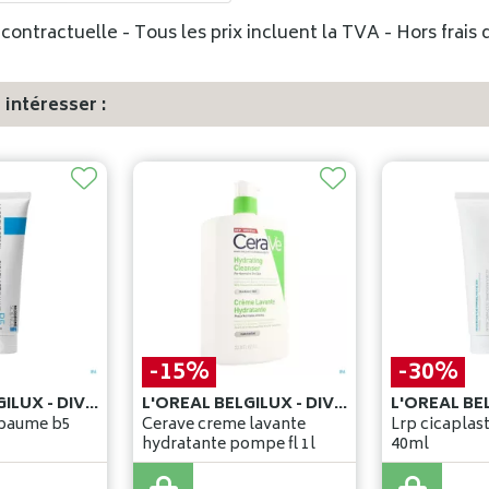
ontractuelle - Tous les prix incluent la TVA - Hors frais d
intéresser :
-15%
-30%
L'OREAL BELGILUX - DIVISION COSMETIQUE ACTIVE
L'OREAL BELGILUX - DIVISION COSMETIQUE ACTIVE
 baume b5
Cerave creme lavante
Lrp cicaplas
hydratante pompe fl 1l
40ml
26
,
95
€
13
,
95
€