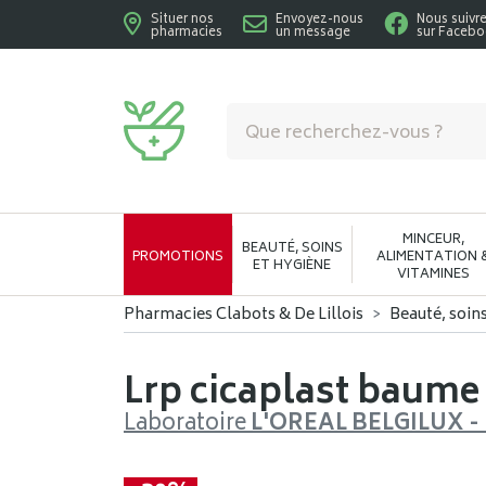
Situer nos
Envoyez-nous
Nous suivr
pharmacies
un message
sur Faceb
Pharmacies Clabots & De Lillois Votre phar
MINCEUR,
BEAUTÉ, SOINS
PROMOTIONS
ALIMENTATION 
ET HYGIÈNE
VITAMINES
Pharmacies Clabots & De Lillois
Beauté, soin
Lrp cicaplast baume
Laboratoire
L'OREAL BELGILUX 