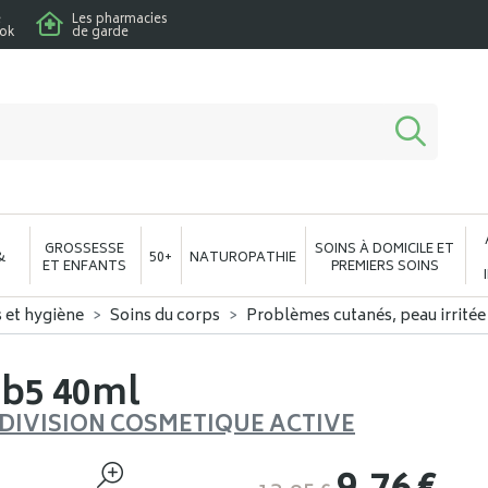
e
Les pharmacies
ook
de garde
macie en ligne à votre service
GROSSESSE
SOINS À DOMICILE ET
&
50+
NATUROPATHIE
ET ENFANTS
PREMIERS SOINS
s et hygiène
Soins du corps
Problèmes cutanés, peau irritée
 b5 40ml
- DIVISION COSMETIQUE ACTIVE