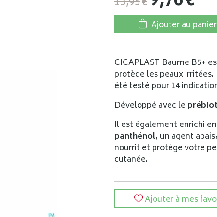
9
,
76
€
13
,
95
€
Ajouter au panier
CICAPLAST Baume B5+ est 
protège les peaux irritées. I
été testé pour 14 indicatio
Développé avec le
prébiot
Il est également enrichi e
panthénol
, un agent apais
nourrit et protège votre pe
cutanée.
Ajouter à mes favo