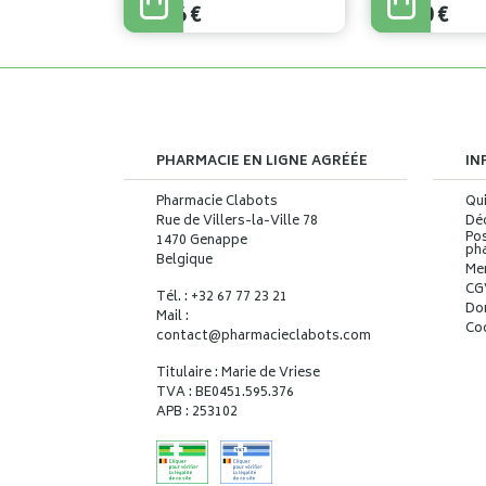
28
,
26
€
18
,
60
€
PHARMACIE EN LIGNE AGRÉÉE
IN
Pharmacie Clabots
Qu
Rue de Villers-la-Ville 78
Déc
Pos
1470 Genappe
ph
Belgique
Me
CG
Tél. : +32 67 77 23 21
Do
Mail :
Co
contact
@
pharmacieclabots.com
Titulaire : Marie de Vriese
TVA : BE0451.595.376
APB : 253102