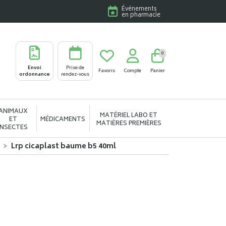
Événements
en pharmacie
0
Envoi
Prise de
Favoris
Compte
Panier
ordonnance
rendez-vous
ANIMAUX
MATÉRIEL LABO ET
ET
MÉDICAMENTS
MATIÈRES PREMIÈRES
INSECTES
Lrp cicaplast baume b5 40ml