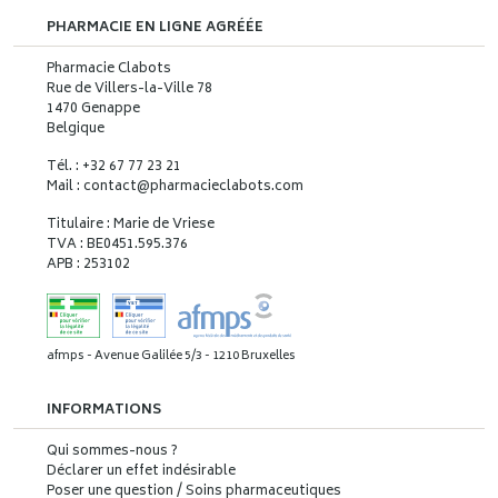
PHARMACIE EN LIGNE AGRÉÉE
Pharmacie Clabots
Rue de Villers-la-Ville 78
1470 Genappe
Belgique
Tél. : +32 67 77 23 21
Mail : contact
@
pharmacieclabots.com
Titulaire : Marie de Vriese
TVA : BE0451.595.376
APB : 253102
afmps - Avenue Galilée 5/3 - 1210 Bruxelles
INFORMATIONS
Qui sommes-nous ?
Déclarer un effet indésirable
Poser une question / Soins pharmaceutiques