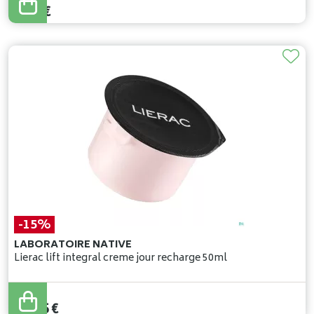
7
,
56
€
-15%
LABORATOIRE NATIVE
Lierac lift integral creme jour recharge 50ml
41
,
00
€
34
,
85
€