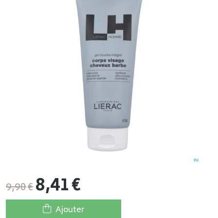
8
,
41
€
9
,
90
€
Ajouter