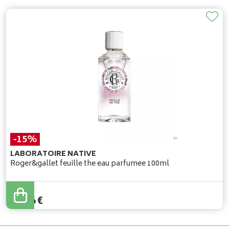
-15%
LABORATOIRE NATIVE
Roger&gallet feuille the eau parfumee 100ml
38
,
90
€
33
,
06
€