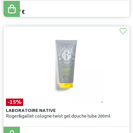
18
,
20
€
15
,
47
€
-15%
LABORATOIRE NATIVE
Roger&gallet cologne twist gel douche tube 200ml
8
,
90
€