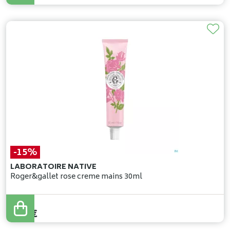
-15%
LABORATOIRE NATIVE
Roger&gallet rose creme mains 30ml
8
,
50
€
7
,
22
€