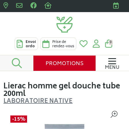
Pharmacies Clabots & De L
Envoi
Prise de
0
ordo
rendez-vous
PROMOTIONS
MENU
Lierac homme gel douche tube
200ml
LABORATOIRE NATIVE
-15%