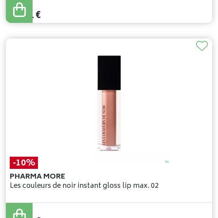
34
,
90
€
31
,
41
€
-10%
PHARMA MORE
Les couleurs de noir instant gloss lip max. 02
23
,
90
€