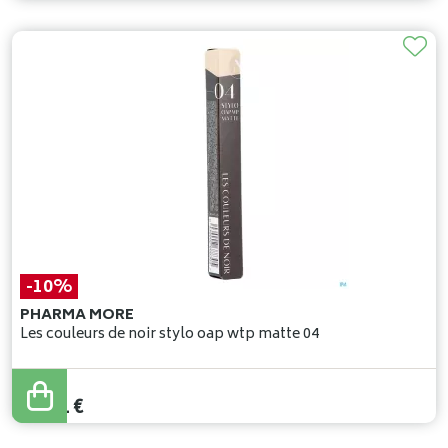
-10%
PHARMA MORE
Les couleurs de noir stylo oap wtp matte 04
27
,
90
€
25
,
11
€