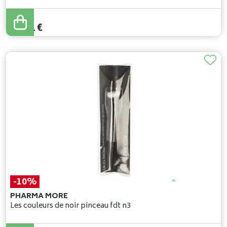
27
,
90
€
25
,
11
€
-10%
PHARMA MORE
Les couleurs de noir pinceau fdt n3