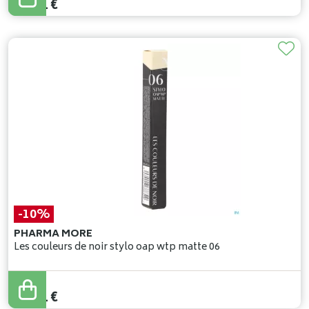
21
,
51
€
-10%
PHARMA MORE
Les couleurs de noir stylo oap wtp matte 06
26
,
90
€
24
,
21
€